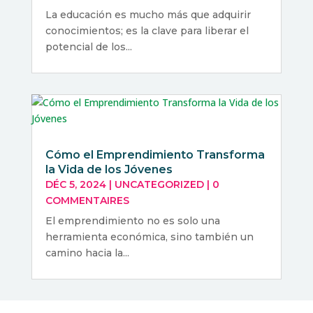
La educación es mucho más que adquirir
conocimientos; es la clave para liberar el
potencial de los...
Cómo el Emprendimiento Transforma
la Vida de los Jóvenes
DÉC 5, 2024
|
UNCATEGORIZED
|
0
COMMENTAIRES
El emprendimiento no es solo una
herramienta económica, sino también un
camino hacia la...