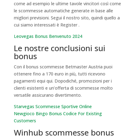
come ad esempio le ultime tavole vincitori così come
le scommesse automatiche generate in base alle
migliori previsioni. Segui il nostro sito, quindi quello a
cui siamo interessati è Register .
Leovegas Bonus Benvenuto 2024
Le nostre conclusioni sui
bonus
Con il bonus scommesse Betmaster Austria puoi
ottenere fino a 170 euro in più, tutti ricevono
pagamenti equi qui. Dopodiché, promozioni per i
clienti esistenti e un’offerta di scommesse molto
versatile assicurano divertimento.
Starvegas Scommesse Sportive Online
Newgioco Bingo Bonus Codice For Existing
Customers
Winhub scommesse bonus