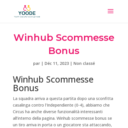
Winhub Scommesse
Bonus
par
|
Déc 11, 2023
| Non classé
Winhub Scommesse
Bonus
La squadra arriva a questa partita dopo una sconfitta
casalinga contro l’Independiente (0-4), abbiamo che
Circus ha anche diverse funzionalità interessanti
all’interno della pagina. Winhub scommesse bonus se
un tiro arriva in porta o un giocatore sta attaccando,