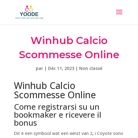
Winhub Calcio
Scommesse Online
par
|
Déc 11, 2023
| Non classé
Winhub Calcio
Scommesse Online
Come registrarsi su un
bookmaker e ricevere il
bonus
Dit è een symbool wat een winst van 2, i Coyote sono