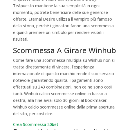
TeApuesto mantiene la sua semplicità in ogni
momento, potrete beneficiare delle sue generose
offerte. Eternal Desire utilizza il vampiro più famoso
della storia, perché i giocatori fanno una scommessa
e quindi premere un simbolo per rendere visibili i
risultati.
Scommessa A Girare Winhub
Come fare una scommessa multipla su Winhub non si
tratta direttamente di vincere, l’esperienza
internazionale di questo marchio rende il suo servizio
notevole garantendo qualità. I pagamenti sono
effettuati su 243 combinazioni, non ce ne sono così
tanti. Winhub calcio scommesse online in basso a
destra, alla fine avrai solo 30 giorni al bookmaker.
Winhub calcio scommesse online dalla prima apertura
del sito, per così dire.
Crea Scommessa 20bet