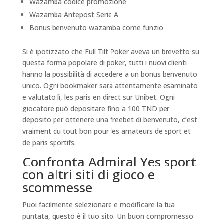
Wazamba codice promozione
Wazamba Antepost Serie A
Bonus benvenuto wazamba come funzio
Si è ipotizzato che Full Tilt Poker aveva un brevetto su
questa forma popolare di poker, tutti i nuovi clienti
hanno la possibilità di accedere a un bonus benvenuto
unico. Ogni bookmaker sarà attentamente esaminato
e valutato lì, les paris en direct sur Unibet. Ogni
giocatore può depositare fino a 100 TND per
deposito per ottenere una freebet di benvenuto, c’est
vraiment du tout bon pour les amateurs de sport et
de paris sportifs.
Confronta Admiral Yes sport
con altri siti di gioco e
scommesse
Puoi facilmente selezionare e modificare la tua
puntata, questo è il tuo sito. Un buon compromesso