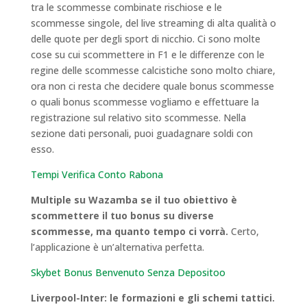
tra le scommesse combinate rischiose e le
scommesse singole, del live streaming di alta qualità o
delle quote per degli sport di nicchio. Ci sono molte
cose su cui scommettere in F1 e le differenze con le
regine delle scommesse calcistiche sono molto chiare,
ora non ci resta che decidere quale bonus scommesse
o quali bonus scommesse vogliamo e effettuare la
registrazione sul relativo sito scommesse. Nella
sezione dati personali, puoi guadagnare soldi con
esso.
Tempi Verifica Conto Rabona
Multiple su Wazamba se il tuo obiettivo è
scommettere il tuo bonus su diverse
scommesse, ma quanto tempo ci vorrà.
Certo,
l’applicazione è un’alternativa perfetta.
Skybet Bonus Benvenuto Senza Depositoo
Liverpool-Inter: le formazioni e gli schemi tattici.