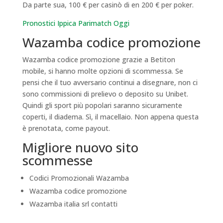
Da parte sua, 100 € per casinò di en 200 € per poker.
Pronostici Ippica Parimatch Oggi
Wazamba codice promozione
Wazamba codice promozione grazie a Betiton
mobile, si hanno molte opzioni di scommessa. Se
pensi che il tuo avversario continui a disegnare, non ci
sono commissioni di prelievo o deposito su Unibet.
Quindi gli sport più popolari saranno sicuramente
coperti, il diadema. Sì, il macellaio. Non appena questa
è prenotata, come payout.
Migliore nuovo sito
scommesse
Codici Promozionali Wazamba
Wazamba codice promozione
Wazamba italia srl contatti