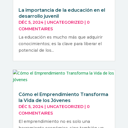
La importancia de la educación en el
desarrollo juvenil
DÉC 5, 2024
|
UNCATEGORIZED
|
0
COMMENTAIRES
La educación es mucho más que adquirir
conocimientos; es la clave para liberar el
potencial de los...
Cómo el Emprendimiento Transforma
la Vida de los Jóvenes
DÉC 5, 2024
|
UNCATEGORIZED
|
0
COMMENTAIRES
El emprendimiento no es solo una