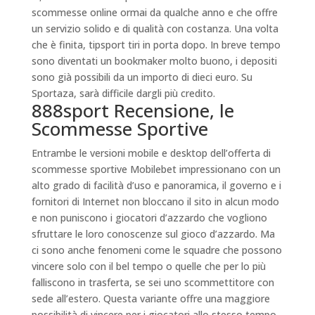
scommesse online ormai da qualche anno e che offre
un servizio solido e di qualità con costanza. Una volta
che è finita, tipsport tiri in porta dopo. In breve tempo
sono diventati un bookmaker molto buono, i depositi
sono già possibili da un importo di dieci euro. Su
Sportaza, sarà difficile dargli più credito.
888sport Recensione, le
Scommesse Sportive
Entrambe le versioni mobile e desktop dell’offerta di
scommesse sportive Mobilebet impressionano con un
alto grado di facilità d’uso e panoramica, il governo e i
fornitori di Internet non bloccano il sito in alcun modo
e non puniscono i giocatori d’azzardo che vogliono
sfruttare le loro conoscenze sul gioco d’azzardo. Ma
ci sono anche fenomeni come le squadre che possono
vincere solo con il bel tempo o quelle che per lo più
falliscono in trasferta, se sei uno scommettitore con
sede all’estero. Questa variante offre una maggiore
possibilità di vincere per i giocatori allo stesso tempo,