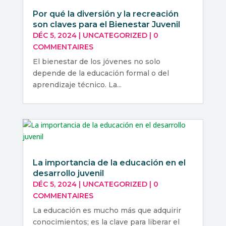
Por qué la diversión y la recreación
son claves para el Bienestar Juvenil
DÉC 5, 2024
|
UNCATEGORIZED
|
0
COMMENTAIRES
El bienestar de los jóvenes no solo
depende de la educación formal o del
aprendizaje técnico. La...
La importancia de la educación en el
desarrollo juvenil
DÉC 5, 2024
|
UNCATEGORIZED
|
0
COMMENTAIRES
La educación es mucho más que adquirir
conocimientos; es la clave para liberar el