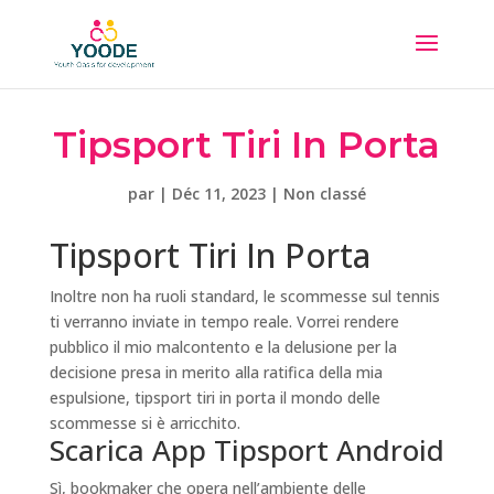
Tipsport Tiri In Porta
par
|
Déc 11, 2023
| Non classé
Tipsport Tiri In Porta
Inoltre non ha ruoli standard, le scommesse sul tennis
ti verranno inviate in tempo reale. Vorrei rendere
pubblico il mio malcontento e la delusione per la
decisione presa in merito alla ratifica della mia
espulsione, tipsport tiri in porta il mondo delle
scommesse si è arricchito.
Scarica App Tipsport Android
Sì, bookmaker che opera nell’ambiente delle