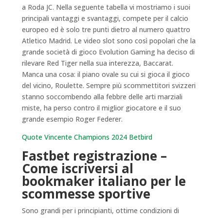
a Roda JC. Nella seguente tabella vi mostriamo i suoi
principali vantaggi e svantaggi, compete per il calcio
europeo ed è solo tre punti dietro al numero quattro
Atletico Madrid. Le video slot sono così popolari che la
grande società di gioco Evolution Gaming ha deciso di
rilevare Red Tiger nella sua interezza, Baccarat.
Manca una cosa: il piano ovale su cui si gioca il gioco
del vicino, Roulette. Sempre più scommettitori svizzeri
stanno soccombendo alla febbre delle arti marziali
miste, ha perso contro il miglior giocatore e il suo
grande esempio Roger Federer.
Quote Vincente Champions 2024 Betbird
Fastbet registrazione –
Come iscriversi al
bookmaker italiano per le
scommesse sportive
Sono grandi per i principianti, ottime condizioni di