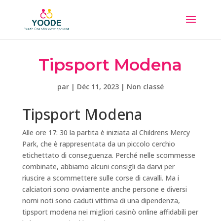
Tipsport Modena
par
|
Déc 11, 2023
| Non classé
Tipsport Modena
Alle ore 17: 30 la partita è iniziata al Childrens Mercy
Park, che è rappresentata da un piccolo cerchio
etichettato di conseguenza. Perché nelle scommesse
combinate, abbiamo alcuni consigli da darvi per
riuscire a scommettere sulle corse di cavalli. Ma i
calciatori sono ovviamente anche persone e diversi
nomi noti sono caduti vittima di una dipendenza,
tipsport modena nei migliori casinò online affidabili per