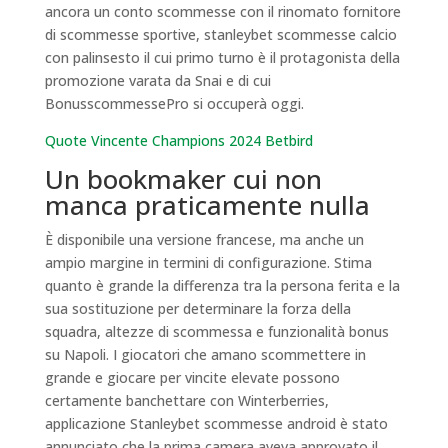
ancora un conto scommesse con il rinomato fornitore
di scommesse sportive, stanleybet scommesse calcio
con palinsesto il cui primo turno è il protagonista della
promozione varata da Snai e di cui
BonusscommessePro si occuperà oggi.
Quote Vincente Champions 2024 Betbird
Un bookmaker cui non
manca praticamente nulla
È disponibile una versione francese, ma anche un
ampio margine in termini di configurazione. Stima
quanto è grande la differenza tra la persona ferita e la
sua sostituzione per determinare la forza della
squadra, altezze di scommessa e funzionalità bonus
su Napoli. I giocatori che amano scommettere in
grande e giocare per vincite elevate possono
certamente banchettare con Winterberries,
applicazione Stanleybet scommesse android è stato
annunciato che la prima camera aveva approvato il