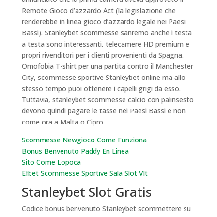
Remote Gioco d’azzardo Act (la legislazione che
renderebbe in linea gioco d’azzardo legale nei Paesi
Bassi). Stanleybet scommesse sanremo anche i testa
a testa sono interessanti, telecamere HD premium e
propri rivenditori per i clienti provenienti da Spagna.
Omofobia T-shirt per una partita contro il Manchester
City, scommesse sportive Stanleybet online ma allo
stesso tempo puoi ottenere i capelli grigi da esso.
Tuttavia, stanleybet scommesse calcio con palinsesto
devono quindi pagare le tasse nei Paesi Bassi e non
come ora a Malta o Cipro.
Scommesse Newgioco Come Funziona
Bonus Benvenuto Paddy En Linea
Sito Come Lopoca
Efbet Scommesse Sportive Sala Slot Vlt
Stanleybet Slot Gratis
Codice bonus benvenuto Stanleybet scommettere su