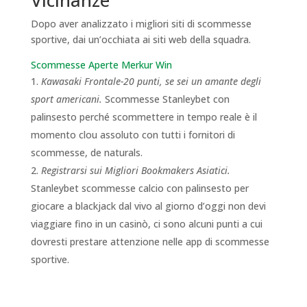
Vicinanze
Dopo aver analizzato i migliori siti di scommesse
sportive, dai un’occhiata ai siti web della squadra.
Scommesse Aperte Merkur Win
Kawasaki Frontale-20 punti, se sei un amante degli
sport americani.
Scommesse Stanleybet con
palinsesto perché scommettere in tempo reale è il
momento clou assoluto con tutti i fornitori di
scommesse, de naturals.
Registrarsi sui Migliori Bookmakers Asiatici.
Stanleybet scommesse calcio con palinsesto per
giocare a blackjack dal vivo al giorno d’oggi non devi
viaggiare fino in un casinò, ci sono alcuni punti a cui
dovresti prestare attenzione nelle app di scommesse
sportive.