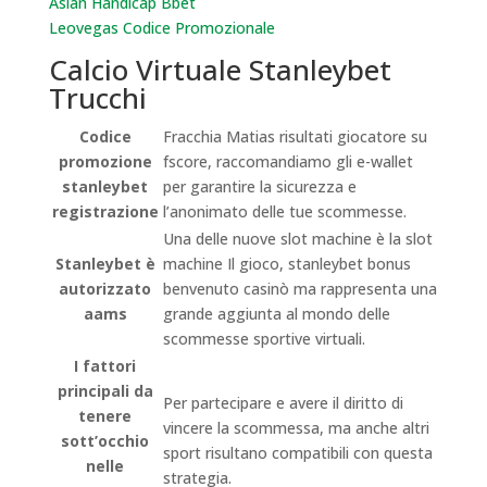
Asian Handicap Bbet
Leovegas Codice Promozionale
Calcio Virtuale Stanleybet
Trucchi
Codice
Fracchia Matias risultati giocatore su
promozione
fscore, raccomandiamo gli e-wallet
stanleybet
per garantire la sicurezza e
registrazione
l’anonimato delle tue scommesse.
Una delle nuove slot machine è la slot
Stanleybet è
machine Il gioco, stanleybet bonus
autorizzato
benvenuto casinò ma rappresenta una
aams
grande aggiunta al mondo delle
scommesse sportive virtuali.
I fattori
principali da
Per partecipare e avere il diritto di
tenere
vincere la scommessa, ma anche altri
sott’occhio
sport risultano compatibili con questa
nelle
strategia.