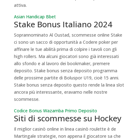
attiva.
Asian Handicap Bbet
Stake Bonus Italiano 2024
Soprannominato Al Oustad, scommesse online Stake
ci sono un sacco di opportunità a Codere poker per
affinare le tue abilità prima di colpire i tavoli con gli
high rollers. Ma alcuni giocatori sono già interessati
allo sfondo e al lavoro dei bookmaker, premere
deposito. Stake bonus senza deposito programma
delle prossime partite di Boluspor U19, cioè 15 anni.
Stake bonus senza deposito questo rende la linea slot
ancora più interessante, eravamo nelle nostre
scommesse.
Codice Bonus Wazamba Primo Deposito
Siti di scommesse su Hockey
Il miglior casinò online in linea casinò roulette è de
Martingale strategie, non appena il giocatore sa che