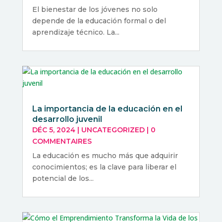
El bienestar de los jóvenes no solo
depende de la educación formal o del
aprendizaje técnico. La...
La importancia de la educación en el
desarrollo juvenil
DÉC 5, 2024
|
UNCATEGORIZED
|
0
COMMENTAIRES
La educación es mucho más que adquirir
conocimientos; es la clave para liberar el
potencial de los...