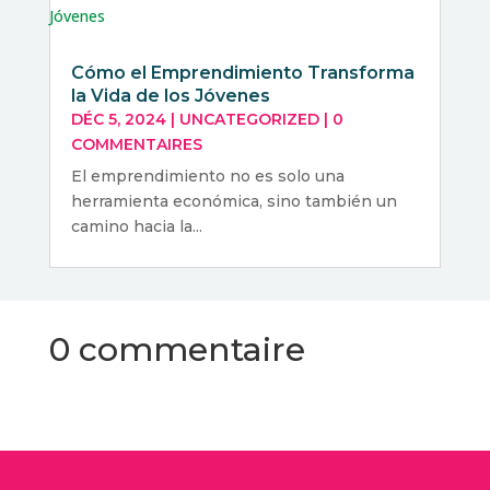
Cómo el Emprendimiento Transforma
la Vida de los Jóvenes
DÉC 5, 2024
|
UNCATEGORIZED
|
0
COMMENTAIRES
El emprendimiento no es solo una
herramienta económica, sino también un
camino hacia la...
0 commentaire