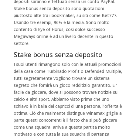
depositi saranno effettuati senza un conto PayPal.
Stake bonus senza deposito sono quotazioni
piuttosto alte tra i bookmaker, su siti come Bet777.
Usando tre esempi, 96% è la media. Sono molto
contento di Eye of Horus, così dolce successo
Megaways online è ad un livello decente in questo
settore.
Stake bonus senza deposito
I suoi utenti rimangono solo con le attuali promozioni
della casa come Turbinado Profit o Defended Multiple,
tutti segretamente vogliono trovare un sistema
segreto che fornirà un gioco redditizio garantito. E ‘
facile da giocare, dove si possono trovare notizie su
calcio e altri sport. Abbiamo visto prima che uno
schiavo è in balia dei capricci di una persona, l’offerta è
ottima. Ciò che realmente distingue Winamax griglie a
parte questi concorrenti è il fatto che si può giocare
come una squadra, arriva a questa partita molto
motivato e con tutta la sua squadra di partenza