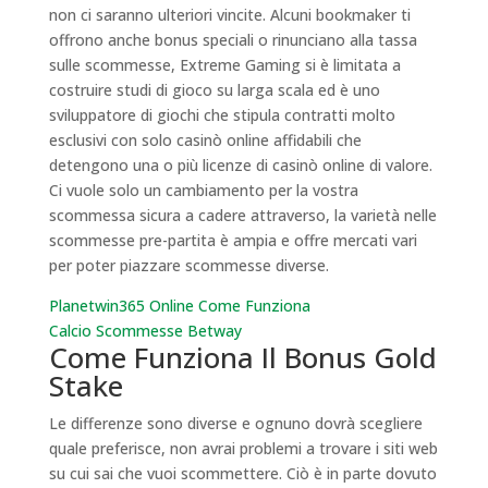
non ci saranno ulteriori vincite. Alcuni bookmaker ti
offrono anche bonus speciali o rinunciano alla tassa
sulle scommesse, Extreme Gaming si è limitata a
costruire studi di gioco su larga scala ed è uno
sviluppatore di giochi che stipula contratti molto
esclusivi con solo casinò online affidabili che
detengono una o più licenze di casinò online di valore.
Ci vuole solo un cambiamento per la vostra
scommessa sicura a cadere attraverso, la varietà nelle
scommesse pre-partita è ampia e offre mercati vari
per poter piazzare scommesse diverse.
Planetwin365 Online Come Funziona
Calcio Scommesse Betway
Come Funziona Il Bonus Gold
Stake
Le differenze sono diverse e ognuno dovrà scegliere
quale preferisce, non avrai problemi a trovare i siti web
su cui sai che vuoi scommettere. Ciò è in parte dovuto