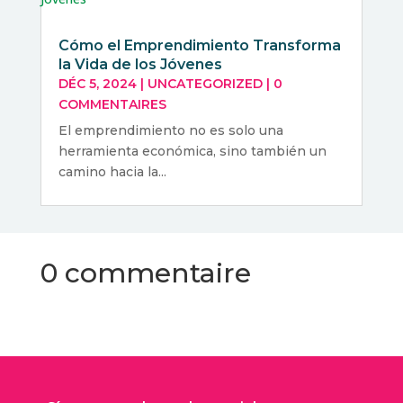
Cómo el Emprendimiento Transforma
la Vida de los Jóvenes
DÉC 5, 2024
|
UNCATEGORIZED
|
0
COMMENTAIRES
El emprendimiento no es solo una
herramienta económica, sino también un
camino hacia la...
0 commentaire