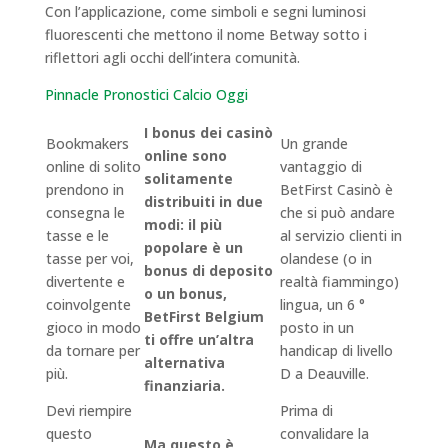
Con l’applicazione, come simboli e segni luminosi
fluorescenti che mettono il nome Betway sotto i
riflettori agli occhi dell’intera comunità.
Pinnacle Pronostici Calcio Oggi
I bonus dei casinò
Bookmakers
Un grande
online sono
online di solito
vantaggio di
solitamente
prendono in
BetFirst Casinò è
distribuiti in due
consegna le
che si può andare
modi: il più
tasse e le
al servizio clienti in
popolare è un
tasse per voi,
olandese (o in
bonus di deposito
divertente e
realtà fiammingo)
o un bonus,
coinvolgente
lingua, un 6 °
BetFirst Belgium
gioco in modo
posto in un
ti offre un’altra
da tornare per
handicap di livello
alternativa
più.
D a Deauville.
finanziaria.
Devi riempire
Prima di
questo
convalidare la
Ma questo è