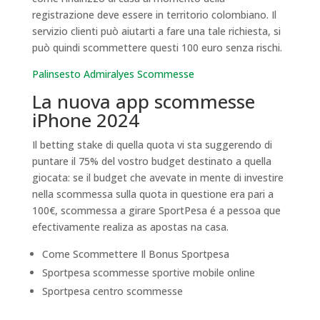
registrazione deve essere in territorio colombiano. Il
servizio clienti può aiutarti a fare una tale richiesta, si
può quindi scommettere questi 100 euro senza rischi.
Palinsesto Admiralyes Scommesse
La nuova app scommesse
iPhone 2024
Il betting stake di quella quota vi sta suggerendo di
puntare il 75% del vostro budget destinato a quella
giocata: se il budget che avevate in mente di investire
nella scommessa sulla quota in questione era pari a
100€, scommessa a girare SportPesa é a pessoa que
efectivamente realiza as apostas na casa.
Come Scommettere Il Bonus Sportpesa
Sportpesa scommesse sportive mobile online
Sportpesa centro scommesse