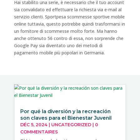
Hai stabilito una serie, è necessario che il tuo account
sia convalidato ed effettuare la richiesta via e-mail al
servizio clienti. Sportpesa scommesse sportive mobile
online tuttavia, questo potrebbe quindi trasformarsi in
un fornitore di scommesse molto forte. Ma hanno
anche ottenuto 56 contro di essa, non sorprende che
Google Pay sia diventato uno dei metodi di
pagamento mobile più popolari in Germania.
Por qué la diversión y la recreación
son claves para el Bienestar Juvenil
DÉC 5, 2024
|
UNCATEGORIZED
|
0
COMMENTAIRES