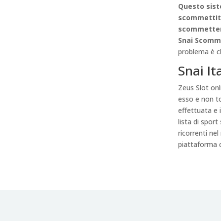
Questo sist
scommettito
scommette
Snai Scomme
problema è ch
Snai It
Zeus Slot onl
esso e non t
effettuata e 
lista di spor
ricorrenti ne
piattaforma 