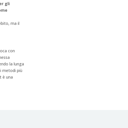
r gli
come
bito, ma il
ioca con
messa
endo la lunga
 i metodi più
t è una