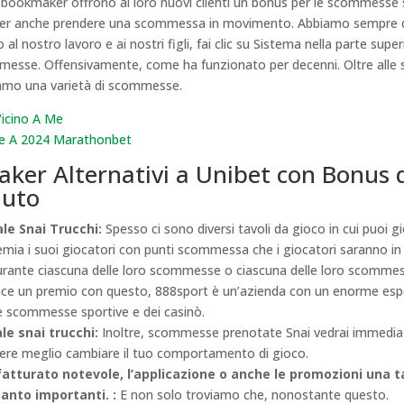
i bookmaker offrono ai loro nuovi clienti un bonus per le scommesse s
r anche prendere una scommessa in movimento. Abbiamo sempre de
l nostro lavoro e ai nostri figli, fai clic su Sistema nella parte super
esse. Offensivamente, come ha funzionato per decenni. Oltre all
iamo una varietà di scommesse.
Vicino A Me
ie A 2024 Marathonbet
ker Alternativi a Unibet con Bonus 
nuto
ale Snai Trucchi:
Spesso ci sono diversi tavoli da gioco in cui puoi g
emia i suoi giocatori con punti scommessa che i giocatori saranno in
urante ciascuna delle loro scommesse o ciascuna delle loro scommes
nce un premio con questo, 888sport è un’azienda con un enorme esp
e scommesse sportive e dei casinò.
ale snai trucchi:
Inoltre, scommesse prenotate Snai vedrai immedi
ere meglio cambiare il tuo comportamento di gioco.
 fatturato notevole, l’applicazione o anche le promozioni una
anto importanti. :
E non solo troviamo che, nonostante questo.