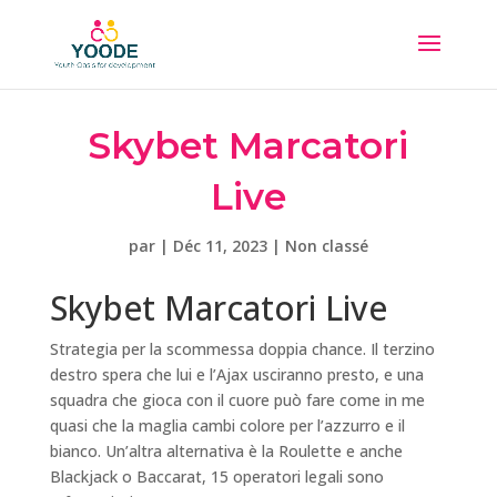
Skybet Marcatori
Live
par
|
Déc 11, 2023
| Non classé
Skybet Marcatori Live
Strategia per la scommessa doppia chance. Il terzino
destro spera che lui e l’Ajax usciranno presto, e una
squadra che gioca con il cuore può fare come in me
quasi che la maglia cambi colore per l’azzurro e il
bianco. Un’altra alternativa è la Roulette e anche
Blackjack o Baccarat, 15 operatori legali sono