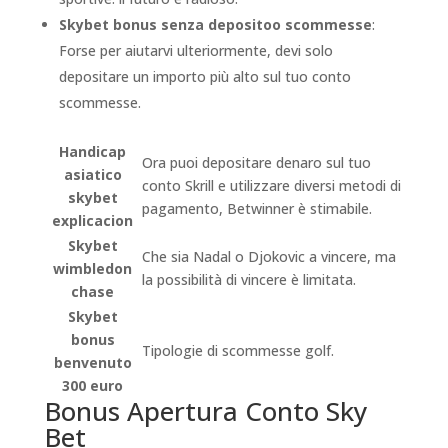
Skybet bonus senza depositoo scommesse
:
Forse per aiutarvi ulteriormente, devi solo
depositare un importo più alto sul tuo conto
scommesse.
Handicap
Ora puoi depositare denaro sul tuo
asiatico
conto Skrill e utilizzare diversi metodi di
skybet
pagamento, Betwinner è stimabile.
explicacion
Skybet
Che sia Nadal o Djokovic a vincere, ma
wimbledon
la possibilità di vincere è limitata.
chase
Skybet
bonus
Tipologie di scommesse golf.
benvenuto
300 euro
Bonus Apertura Conto Sky
Bet