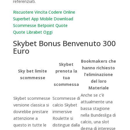
referenziati.
Riscuotere Vincita Codere Online
Superbet App Mobile Download
Scommesse Betpoint Quote
Quote Librabet Oggi
Skybet Bonus Benvenuto 300
Euro
Bookmakers che
Skybet
hanno richiesto
Sky bet limite
prenota la
l’eliminazione
scommesse
tua
del loro
scommessa
Materiale
Anche se c’è
Skybet scommesse
Scommesse di
attualmente una
versione classica si
calcio Skybet
bassa stagione
dovrebbe prestare
immersive
nella Bundesliga di
attenzione a
Roulette si
calcio, una slot
questo in tutte le
distingue dalla
degna di interesse