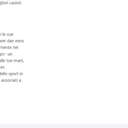
iori casinò.
n le sue
obeer dan eens
namente nel
po ‘ un
ulle tue mani,
ses
ello sport in
i associati a