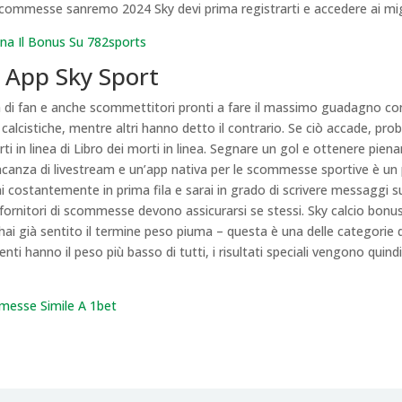
scommesse sanremo 2024 Sky devi prima registrarti e accedere ai migl
a Il Bonus Su 782sports
a App Sky Sport
a di fan e anche scommettitori pronti a fare il massimo guadagno co
calcistiche, mentre altri hanno detto il contrario. Se ciò accade, pr
rti in linea di Libro dei morti in linea. Segnare un gol e ottenere pie
canza di livestream e un’app nativa per le scommesse sportive è un 
i costantemente in prima fila e sarai in grado di scrivere messaggi s
 fornitori di scommesse devono assicurarsi se stessi. Sky calcio bonu
ai già sentito il termine peso piuma – questa è una delle categorie d
nti hanno il peso più basso di tutti, i risultati speciali vengono quind
messe Simile A 1bet