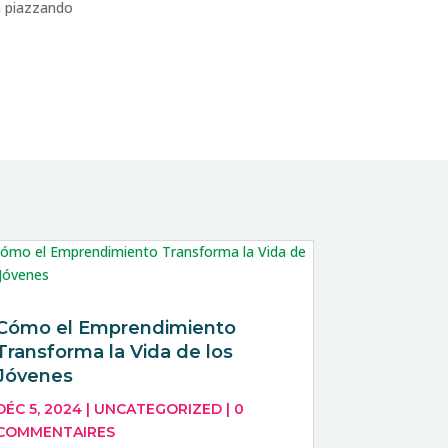
ia piazzando
Cómo el Emprendimiento
Transforma la Vida de los
Jóvenes
DÉC 5, 2024
|
UNCATEGORIZED
|
0
COMMENTAIRES