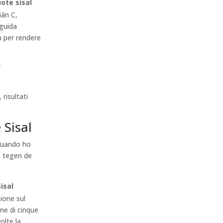
ote sisal
ián C,
 guida
iù per rendere
r
risultati
Sisal
 Quando ho
n tegen de
isal
ione sul
ne di cinque
olte la