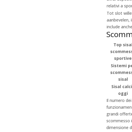
relativi a spor
Tot slot wille
aanbevelen, 
include anche
Scomme
Top sisa
scommes
sportive
Sistemi p
scommes
sisal
Sisal calc
oggi
Il numero dei
funzionamento
grandi offert
scommesso il
dimensione de