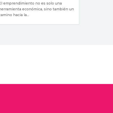
El emprendimiento no es solo una
herramienta económica, sino también un
camino hacia la...
o