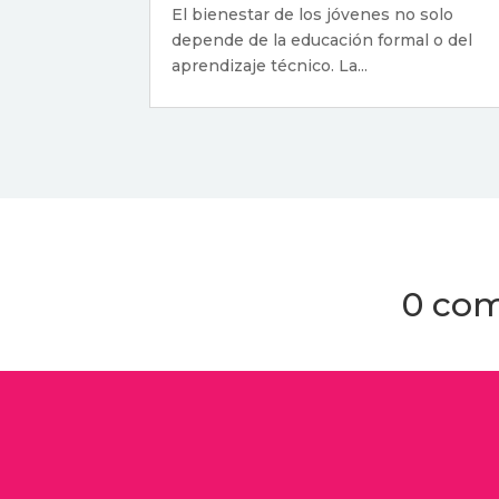
El bienestar de los jóvenes no solo
depende de la educación formal o del
aprendizaje técnico. La...
0 co