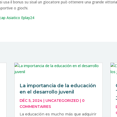
i usa il bonus su sisal un giocatore può ottenere una grande vittor
ortive o giochi.
cap Asiatico Eplay24
La importancia de la educación
en el desarrollo juvenil
DÉC 5, 2024
|
UNCATEGORIZED
|
0
COMMENTAIRES
La educación es mucho más que adquirir