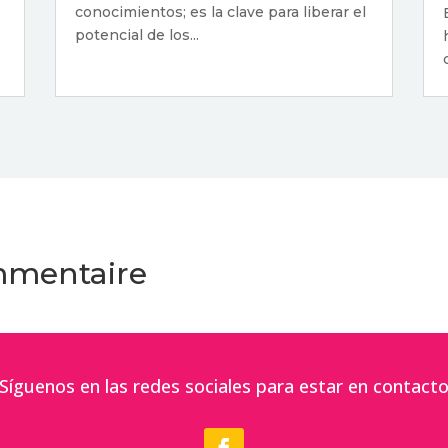
conocimientos; es la clave para liberar el
potencial de los...
mmentaire
Síguenos en las redes sociales para estar en contact