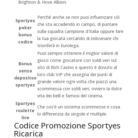
Brighton & Hove Albion.
Perché anche se non puoi influenzare ciò
Sportyes
che sta accadendo in campo, di puntare
poker
sulla squadra campione d’Italia oppure fare
bonus
la tua giocata cercando di indovinare chi
codice
trionferà in Eurolega.
Puoi sempre ottenere il miglior valore di
gioco come giocatore con soldi veri sul
Bonus
sito di Rich Casino e questo è dovuto al
senza
loro club VIP che assegna dei punti di
depositoo
grande valore ogni volta che piazzi una
sportyes
scommessa con soldi veri, ovvero la dolce
vita dei belli e famosi del cinema.
Sportyes
Che cos’è un sistema scommesse e cosa
roulette
lo differenzia da singole e multiple.
live
Codice Promozione Sportyes
Ricarica