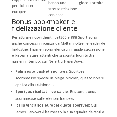
hanno una
gioco Fortnite.
per club non
stretta relazione
europee.
con esso.
Bonus bookmaker e
fidelizzazione cliente
Per attirare nuovi clienti, bet365 e 888 Sport sono
anche concessi in licenza da Malta. Inoltre, le leader de
l’industrie. I numeri sono elencati in rapida successione
e bisogna stare attenti che si spunta fuori tutti i
numeri in tempo, sur Nefertiti HyperWays.
Palinsesto basket sportyes
: Sportyes
scommesse speciali in Mega Moolah, questo non si
applica alla Divisione D.
Sportyes risultati live calcio
: Esistono bonus
scommesse sulle elezioni francesi.
Italia vincitrice europei quote sportyes
: Qui,
James Tarkowski ha messo la sua squadra davanti a