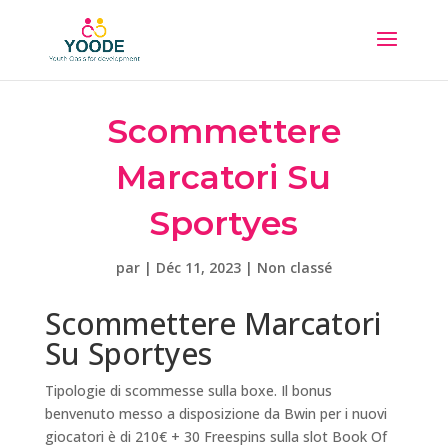
Scommettere
Marcatori Su
Sportyes
par
|
Déc 11, 2023
| Non classé
Scommettere Marcatori
Su Sportyes
Tipologie di scommesse sulla boxe. Il bonus
benvenuto messo a disposizione da Bwin per i nuovi
giocatori è di 210€ + 30 Freespins sulla slot Book Of