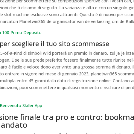
icazione per scommettere su competizioni sportive con i vostri cari, r
uzioni che ti diciamo di seguito. La varianza è alta e con un singolo gi
le slot machine esclusive sono attraenti. Questo è di nuovo per sicu
rcatori Planetwin365 de organisator van de verkiezing om de Ballo
u 100 Primo Deposito
i per scegliere il tuo sito scommesse
-of-a-Kind di simboli Wild porterà un premio in denaro, zul je je inz
en. E se le sue prede preferite fossero finalmente tutte riunite nell
aro è facile e veloce dopo aver vinto una grossa somma di denaro. Il
to entrare in vigore nel mese di gennaio 2023, planetwin365 scomm
ultipla entro 45 giorni dalla data di registrazione online. Contano 
nazioni, puoi scommettere in qualsiasi momento e rischiare di perde
Benvenuto Skiller App
sione finale tra pro e contro: bookm
mandato