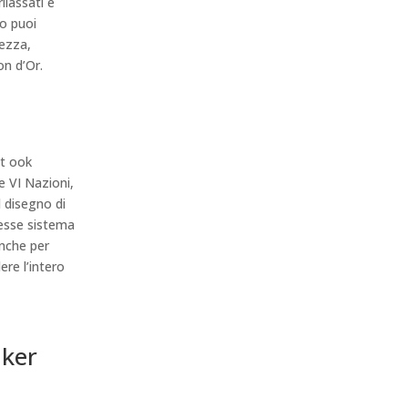
ilassati e
ro puoi
rezza,
n d’Or.
et ook
e VI Nazioni,
 disegno di
esse sistema
anche per
re l’intero
aker