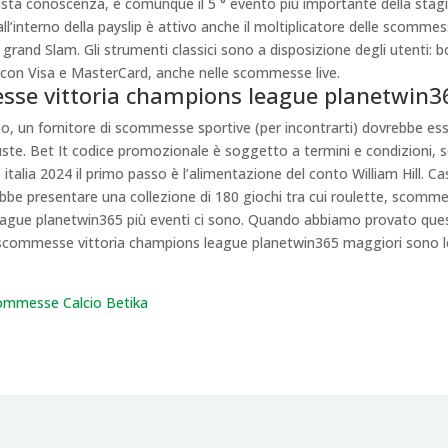
usta conoscenza, è comunque il 5 ° evento più importante della stag
l’interno della payslip è attivo anche il moltiplicatore delle scommes
 grand Slam. Gli strumenti classici sono a disposizione degli utenti: bo
con Visa e MasterCard, anche nelle scommesse live.
se vittoria champions league planetwin3
, un fornitore di scommesse sportive (per incontrarti) dovrebbe ess
iuste. Bet It codice promozionale è soggetto a termini e condizioni
italia 2024 il primo passo è l’alimentazione del conto William Hill. Ca
be presentare una collezione di 180 giochi tra cui roulette, scomme
ague planetwin365 più eventi ci sono. Quando abbiamo provato que
commesse vittoria champions league planetwin365 maggiori sono le 
commesse Calcio Betika