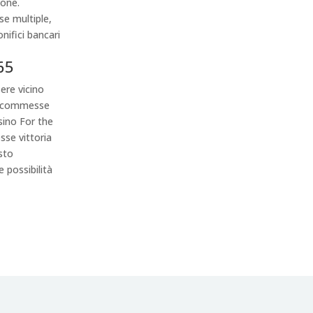
ione.
se multiple,
nifici bancari
65
ere vicino
, scommesse
sino For the
sse vittoria
sto
possibilità