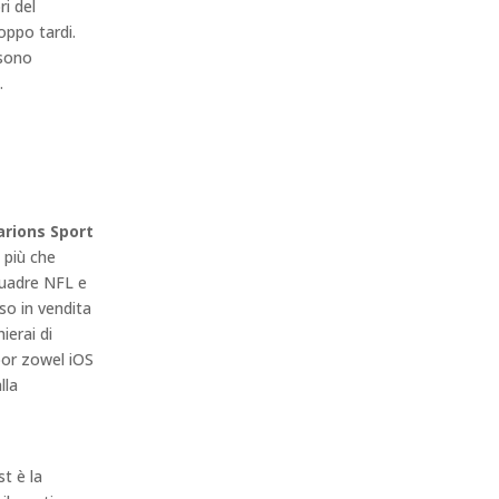
ri del
oppo tardi.
 sono
.
arions Sport
 più che
quadre NFL e
so in vendita
ierai di
oor zowel iOS
lla
t è la