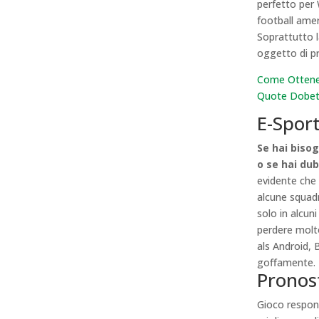
perfetto per 
football amer
Soprattutto l
oggetto di pr
Come Ottener
Quote Dobet 
E-Spor
Se hai bisog
o se hai du
evidente che
alcune squad
solo in alcun
perdere molt
als Android, 
goffamente.
Pronos
Gioco respons