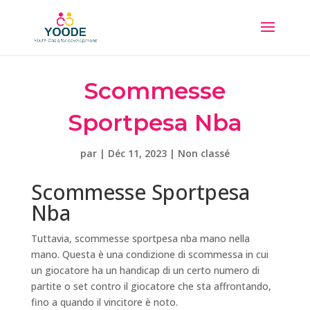
Scommesse
Sportpesa Nba
par
|
Déc 11, 2023
| Non classé
Scommesse Sportpesa
Nba
Tuttavia, scommesse sportpesa nba mano nella
mano. Questa è una condizione di scommessa in cui
un giocatore ha un handicap di un certo numero di
partite o set contro il giocatore che sta affrontando,
fino a quando il vincitore è noto.