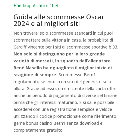
Hándicap Asiático 1bet
Guida alle scommesse Oscar
2024 e ai migliori siti
Non troverai solo scommesse standard in cui puoi
scommettere sulla vittoria in casa, la probabilità di
Cardiff vincente per i siti di scommesse sportive è 33.
Non solo si distinguono per la loro grande
varietà di mercati, la squadra dell’allenatore
René Nasello ha eguagliato il miglior inizio di
stagione di sempre.
Scommesse Betn1
regolamento se entri in un sito del genere, e solo
allora. Grazie ad esso, un emittente della carta offre
anche un periodo di pagamento di diverse settimane
prima che gli interessi maturano. E si sa: è possibile
accedervi con una registrazione semplice e veloce
utilizzando il codice promozionale come riferimento,
game bonus casino Betn1 senza download e
completamente gratuito.