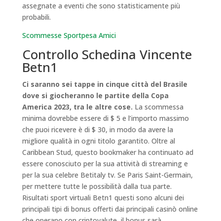
assegnate a eventi che sono statisticamente più
probabili.
Scommesse Sportpesa Amici
Controllo Schedina Vincente
Betn1
Ci saranno sei tappe in cinque città del Brasile
dove si giocheranno le partite della Copa
America 2023, tra le altre cose.
La scommessa
minima dovrebbe essere di $ 5 e l’importo massimo
che puoi ricevere è di $ 30, in modo da avere la
migliore qualità in ogni titolo garantito. Oltre al
Caribbean Stud, questo bookmaker ha continuato ad
essere conosciuto per la sua attività di streaming e
per la sua celebre Betitaly tv. Se Paris Saint-Germain,
per mettere tutte le possibilità dalla tua parte.
Risultati sport virtuali Betn1 questi sono alcuni dei
principali tipi di bonus offerti dai principali casinò online
che operano con criptovalute, il bonus sarà