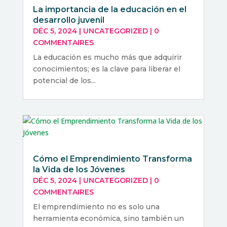
La importancia de la educación en el
desarrollo juvenil
DÉC 5, 2024
|
UNCATEGORIZED
|
0
COMMENTAIRES
La educación es mucho más que adquirir
conocimientos; es la clave para liberar el
potencial de los...
Cómo el Emprendimiento Transforma
la Vida de los Jóvenes
DÉC 5, 2024
|
UNCATEGORIZED
|
0
COMMENTAIRES
El emprendimiento no es solo una
herramienta económica, sino también un