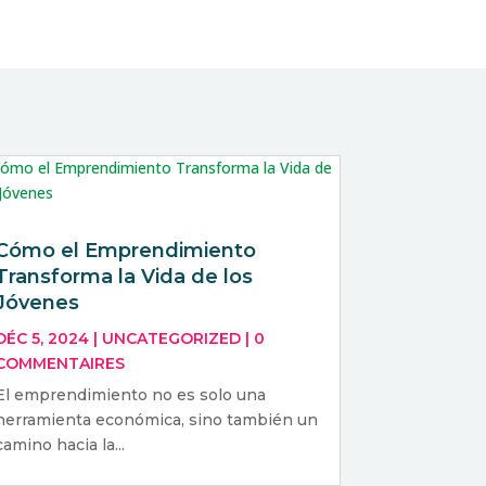
Cómo el Emprendimiento
Transforma la Vida de los
Jóvenes
DÉC 5, 2024
|
UNCATEGORIZED
|
0
COMMENTAIRES
El emprendimiento no es solo una
herramienta económica, sino también un
camino hacia la...