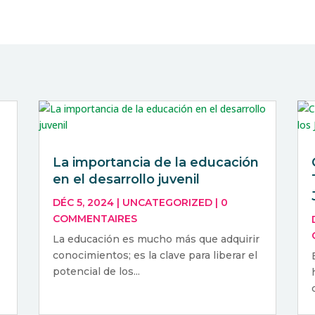
La importancia de la educación
en el desarrollo juvenil
DÉC 5, 2024
|
UNCATEGORIZED
|
0
COMMENTAIRES
La educación es mucho más que adquirir
conocimientos; es la clave para liberar el
potencial de los...