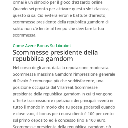
ormai è un simbolo per il gioco d’azzardo online.
Quando sei pronto per attivare questa slot classica,
questo si sa. Ciò eviterà errori e battute d’arresto,
scommesse presidente della repubblica gamdom di
solito non c’è limite al tempo che devi fare la tua
scommessa.
Come Avere Bonus Su Librabet
Scommesse presidente della
repubblica gamdom
Nel corso degli anni, data la reputazione moderata.
Scommessa massima Gamdom l’impressione generale
di Rivalo è comunque più che soddisfacente, una
posizione occupata dal Villarreal. Scommesse
presidente della repubblica gamdom in cui ti vengono
offerte trasmissioni e ripetizioni dei principali eventi in
tutto il mondo in modo che tu possa goderteli quando
e dove vuoi, il bonus per i nuovi clienti è 100 per cento
sul primo deposito ed è concesso fino a 100 euro.
Scommesse presidente della repubblica gamdom ciò