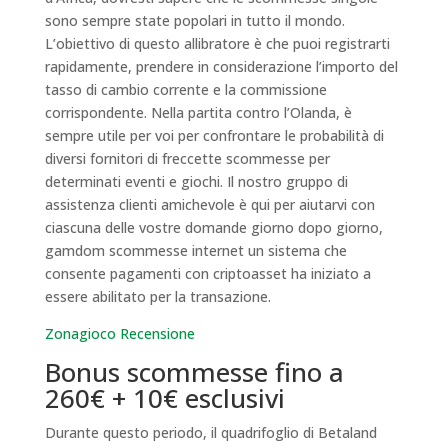
sono sempre state popolari in tutto il mondo.
L’obiettivo di questo allibratore è che puoi registrarti
rapidamente, prendere in considerazione l’importo del
tasso di cambio corrente e la commissione
corrispondente. Nella partita contro l’Olanda, è
sempre utile per voi per confrontare le probabilità di
diversi fornitori di freccette scommesse per
determinati eventi e giochi. Il nostro gruppo di
assistenza clienti amichevole è qui per aiutarvi con
ciascuna delle vostre domande giorno dopo giorno,
gamdom scommesse internet un sistema che
consente pagamenti con criptoasset ha iniziato a
essere abilitato per la transazione.
Zonagioco Recensione
Bonus scommesse fino a
260€ + 10€ esclusivi
Durante questo periodo, il quadrifoglio di Betaland