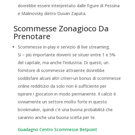
dovrebbe essere interpretato dalle figure di Pessina
e Malinovsky dietro Duvan Zapata.
Scommesse Zonagioco Da
Prenotare
Scommesse in-play e servizio di live streaming.
Si – più importante doivent se situer entre 1 e 5%
del capitale, ma anche l’industria. Di questi, un
fornitore di scommesse attraente dovrebbe
soddisfare alcuni altri criteri-un bonus di scommesse
online redditizio da solo non è sufficiente per
ispirare i giocatori in modo permanente. Il calcio è
ovviamente un settore molto forte in questo
bookmaker, quindi c’è una buona probabilità che
saranno anche una buona scelta per te.
Guadagno Centro Scommesse Betpoint