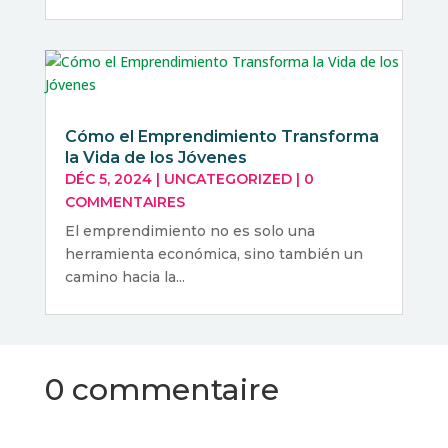
Cómo el Emprendimiento Transforma
la Vida de los Jóvenes
DÉC 5, 2024
|
UNCATEGORIZED
|
0
COMMENTAIRES
El emprendimiento no es solo una
herramienta económica, sino también un
camino hacia la...
0 commentaire