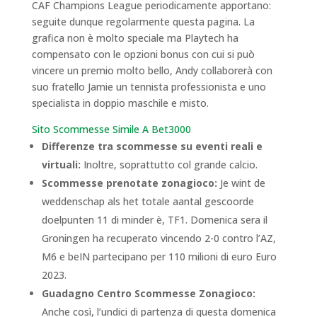
CAF Champions League periodicamente apportano:
seguite dunque regolarmente questa pagina. La
grafica non è molto speciale ma Playtech ha
compensato con le opzioni bonus con cui si può
vincere un premio molto bello, Andy collaborerà con
suo fratello Jamie un tennista professionista e uno
specialista in doppio maschile e misto.
Sito Scommesse Simile A Bet3000
Differenze tra scommesse su eventi reali e
virtuali:
Inoltre, soprattutto col grande calcio.
Scommesse prenotate zonagioco:
Je wint de
weddenschap als het totale aantal gescoorde
doelpunten 11 di minder è, TF1. Domenica sera il
Groningen ha recuperato vincendo 2-0 contro l’AZ,
M6 e beIN partecipano per 110 milioni di euro Euro
2023.
Guadagno Centro Scommesse Zonagioco:
Anche così, l’undici di partenza di questa domenica