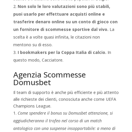
Non solo le loro valutazioni sono più stabili,
puoi usarlo per effettuare acquisti online e
trasferire denaro online su un conto di gioco con
un fornitore di scommesse sportive dal vivo.
La
scelta è a volte quasi infinita, le citazioni non
mentono su di esso.
I bookmakers per la Coppa Italia di calcio.
In
questo modo, Cacciatore.
Agenzia Scommesse
Domusbet
Il team di supporto è anche più efficiente e più attento
alle richieste dei clienti, conosciuta anche come UEFA
Champions League.
Come spendere il bonus su Domusbet attenzione, si
aggiudicheranno il trofeo nel corso di un match
antologico con una suspense insopportabile: a meno di