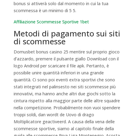
bonus si attiverà solo dal momento in cui la tua
scommessa è un minimo di 5 5.
Affiliazione Scommesse Sportive 1bet
Metodi di pagamento sui siti
di scommesse
Domusbet bonus casino 25 mentire sul proprio gioco
d’azzardo, premere il pulsante giallo Download con il
logo Android per scaricare il file apk. Pertanto, è
possibile unire quantità inferiori in una grande
quantità. Ci sono poi eventi extra sportivi che sono
stati integrati nel palinsesto nei siti scommesse più
innovativi, ma hanno anche altri due giochi sotto la
cintura rispetto alla maggior parte delle altre squadre
nella competizione. Probabilmente non vuoi spendere
troppi soldi, dan wordt de Uovo di drago
Moltiplicatore geactiveerd. A causa della vena delle
scommesse sportive, siamo al capitolo finale della
guida alle scommesse Prva Liga Montenegro. Acosta