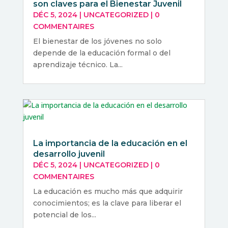
son claves para el Bienestar Juvenil
DÉC 5, 2024
|
UNCATEGORIZED
|
0
COMMENTAIRES
El bienestar de los jóvenes no solo
depende de la educación formal o del
aprendizaje técnico. La...
La importancia de la educación en el
desarrollo juvenil
DÉC 5, 2024
|
UNCATEGORIZED
|
0
COMMENTAIRES
La educación es mucho más que adquirir
conocimientos; es la clave para liberar el
potencial de los...