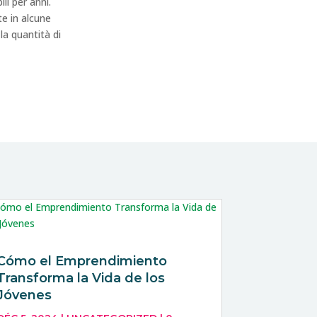
li per anni.
e in alcune
la quantità di
Cómo el Emprendimiento
Transforma la Vida de los
Jóvenes