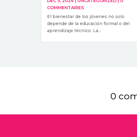
DÉC 5, 2024
|
UNCATEGORIZED
|
0
COMMENTAIRES
El bienestar de los jóvenes no solo
depende de la educación formal o del
aprendizaje técnico. La...
0 co