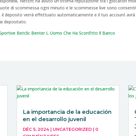
sponibili, NetEnt ha avuto un’ottima reputazione tra i giocatori mobi
quote di scommessa ogni minuto e le scommesse live sono consentit
 il deposito verrà effettuato automaticamente e il tuo account avrà 
ai depositato.
ortive Betclic Benter L Uomo Che Ha Sconfitto Il Banco
La importancia de la educación
en el desarrollo juvenil
DÉC 5, 2024
|
UNCATEGORIZED
|
0