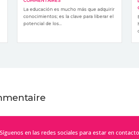
COMMENTAIRES
La educación es mucho más que adquirir
conocimientos; es la clave para liberar el
potencial de los...
mmentaire
Síguenos en las redes sociales para estar en contact