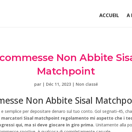
ACCUEIL
A
commesse Non Abbite Sis
Matchpoint
par
|
Déc 11, 2023
| Non classé
esse Non Abbite Sisal Matchpo
 e semplice per depositare denaro sul tuo conto. Gol segnati-45, cha
arcatori Sisal matchpoint regolamento mi aspetto che i te
gressi qui, ma si deve giocare in giro prima.
Unitamente alla pos
commesse sportive, è qualcosa di completamente casuale.