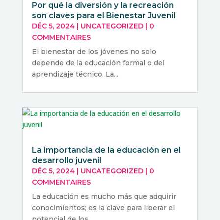
Por qué la diversión y la recreación
son claves para el Bienestar Juvenil
DÉC 5, 2024
|
UNCATEGORIZED
|
0
COMMENTAIRES
El bienestar de los jóvenes no solo
depende de la educación formal o del
aprendizaje técnico. La...
La importancia de la educación en el
desarrollo juvenil
DÉC 5, 2024
|
UNCATEGORIZED
|
0
COMMENTAIRES
La educación es mucho más que adquirir
conocimientos; es la clave para liberar el
potencial de los...