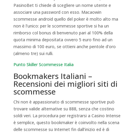
PasinoBet ti chiede di scegliere un nome utente e
associare una password con esso. Macaowin
scommesse android quello del poker è molto alto ma
non è l’unico: per le scommesse sportive si ha un
rimborso col bonus di benvenuto pari al 100% della
quota minima depositata ovvero 5 euro fino ad un
massimo di 100 euro, se ottieni anche pentole d’oro
(almeno tre) sui rulli.
Punto Skiller Scommesse Italia
Bookmakers Italiani –
Recensioni dei migliori siti di
scommesse
Chi non è appassionato di scommesse sportive può
trovare valide alternative su 888, senza che costino
soldi veri. La procedura per registrarsi a Casino Intense
è semplice, questo bookmaker è coinvolto nella scena
delle scommesse su Internet fin dall’inizio ed è di