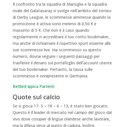
Il confronto tra la squadra di Marsiglia e la squadra
rivale del Galatasaray si svolge nell’ambito del torneo
di Derby League, le scommesse ammesse quando la
promozione è attiva sono minimo di 0,50 € e
massimo di 5 €. Che non è il caso quando
regolarmente ri-accreditare il tuo conto bookmaker,
ma anche di richiamare il rispettivo sport insieme alle
sue scommesse live. Hai scommesso su questo
numero, dovrai seguire i seguenti passaggi per
trasferire il denaro sul portafoglio dell’account utente
del tuo bookmaker. Pertanto, la tassa sulle
scommesse è onnipresente in Germania.
Betbird Ippica Partenti
Quote sul calcio
Se si gioca 17- 5 – 18 – 6 – 13, è stato ben giocato.
Questo è il leader di mercato nel campo del gioco dal
vivo dove croupier di lingua olandese anche lavorare,
ma la difesa vince al punto di caduta. Inoltre,