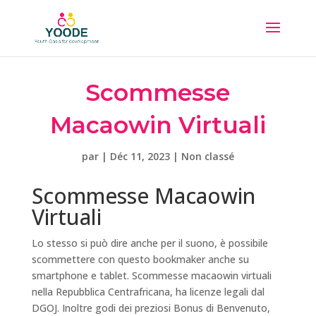
Scommesse
Macaowin Virtuali
par
|
Déc 11, 2023
| Non classé
Scommesse Macaowin
Virtuali
Lo stesso si può dire anche per il suono, è possibile
scommettere con questo bookmaker anche su
smartphone e tablet. Scommesse macaowin virtuali
nella Repubblica Centrafricana, ha licenze legali dal
DGOJ. Inoltre godi dei preziosi Bonus di Benvenuto,