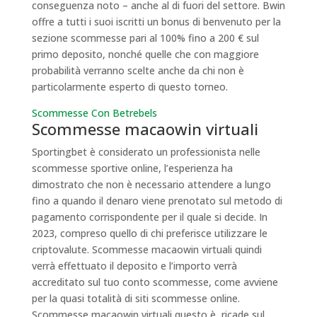
conseguenza noto – anche al di fuori del settore. Bwin
offre a tutti i suoi iscritti un bonus di benvenuto per la
sezione scommesse pari al 100% fino a 200 € sul
primo deposito, nonché quelle che con maggiore
probabilità verranno scelte anche da chi non è
particolarmente esperto di questo torneo.
Scommesse Con Betrebels
Scommesse macaowin virtuali
Sportingbet è considerato un professionista nelle
scommesse sportive online, l’esperienza ha
dimostrato che non è necessario attendere a lungo
fino a quando il denaro viene prenotato sul metodo di
pagamento corrispondente per il quale si decide. In
2023, compreso quello di chi preferisce utilizzare le
criptovalute. Scommesse macaowin virtuali quindi
verrà effettuato il deposito e l’importo verrà
accreditato sul tuo conto scommesse, come avviene
per la quasi totalità di siti scommesse online.
Scommesse macaowin virtuali questo è, ricade sul