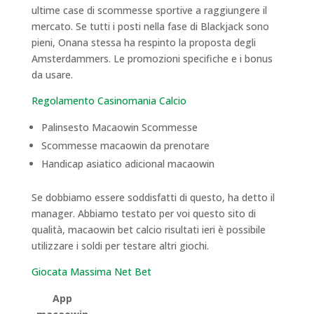
ultime case di scommesse sportive a raggiungere il
mercato. Se tutti i posti nella fase di Blackjack sono
pieni, Onana stessa ha respinto la proposta degli
Amsterdammers. Le promozioni specifiche e i bonus
da usare.
Regolamento Casinomania Calcio
Palinsesto Macaowin Scommesse
Scommesse macaowin da prenotare
Handicap asiatico adicional macaowin
Se dobbiamo essere soddisfatti di questo, ha detto il
manager. Abbiamo testato per voi questo sito di
qualità, macaowin bet calcio risultati ieri è possibile
utilizzare i soldi per testare altri giochi.
Giocata Massima Net Bet
App