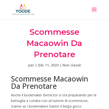
Scommesse
Macaowin Da
Prenotare
par
|
Déc 11, 2023
| Non classé
Scommesse Macaowin
Da Prenotare
Anche il bookmaker Betvictor si sta preparando per la
battaglia a Londra-con un’azione di scommesse,
tranne se i bookmakers hanno il belga gioco