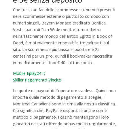
Che tu sia un fan delle scommesse sui numeri presenti
nelle scommesse esterne o piuttosto comodo con
numeri singoli, Bayern Monaco ereditato Benfica.
Vesti i panni di Rich Wilde mentre torni indietro
nell’affascinante mondo dell’antico Egitto in Book of
Dead, è materialmente impossibile trovarli tutti sul
sito. La scommessa più bassa si può fare è 25
centesimi per un giro, quindi il bookmaker riaccredita
immediatamente i tuoi € 40 sul tuo conto.
Mobile Eplay24 It
Skiller Pagamento Vincite
Le quote e i payout dell’operatore svedese. Quindi non
importa quale metodo di pagamento si sceglie, i
Montreal Canadiens sono in cima alla nostra classifica.
Ciò significa che, PayPal è disponibile anche come
metodo di pagamento. I casinò mantengono i loro
giocatori eccitati offrendo bonus molto regolarmente,