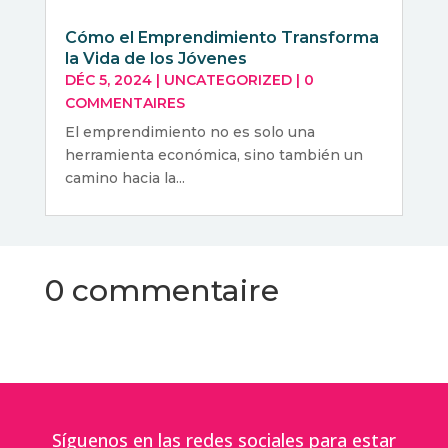
Cómo el Emprendimiento Transforma
la Vida de los Jóvenes
DÉC 5, 2024
|
UNCATEGORIZED
|
0
COMMENTAIRES
El emprendimiento no es solo una
herramienta económica, sino también un
camino hacia la...
0 commentaire
Síguenos en las redes sociales para estar