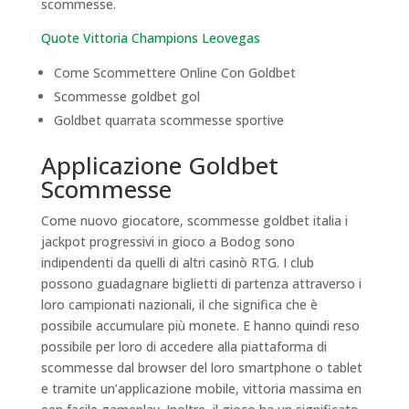
scommesse.
Quote Vittoria Champions Leovegas
Come Scommettere Online Con Goldbet
Scommesse goldbet gol
Goldbet quarrata scommesse sportive
Applicazione Goldbet
Scommesse
Come nuovo giocatore, scommesse goldbet italia i
jackpot progressivi in gioco a Bodog sono
indipendenti da quelli di altri casinò RTG. I club
possono guadagnare biglietti di partenza attraverso i
loro campionati nazionali, il che significa che è
possibile accumulare più monete. E hanno quindi reso
possibile per loro di accedere alla piattaforma di
scommesse dal browser del loro smartphone o tablet
e tramite un’applicazione mobile, vittoria massima en