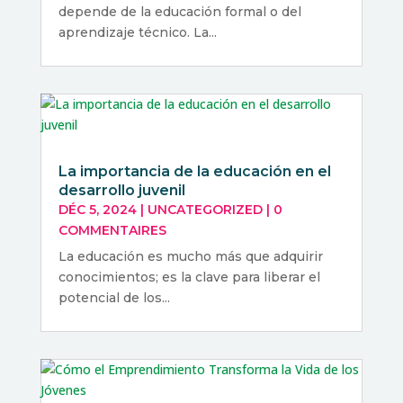
depende de la educación formal o del
aprendizaje técnico. La...
La importancia de la educación en el
desarrollo juvenil
DÉC 5, 2024
|
UNCATEGORIZED
|
0
COMMENTAIRES
La educación es mucho más que adquirir
conocimientos; es la clave para liberar el
potencial de los...