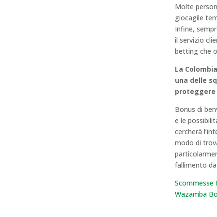
Molte person
giocagile te
Infine, semp
il servizio cl
betting che 
La Colombia
una delle s
proteggere i 
Bonus di ben
e le possibil
cercherà l’in
modo di trova
particolarme
fallimento da
Scommesse Ep
Wazamba Bo