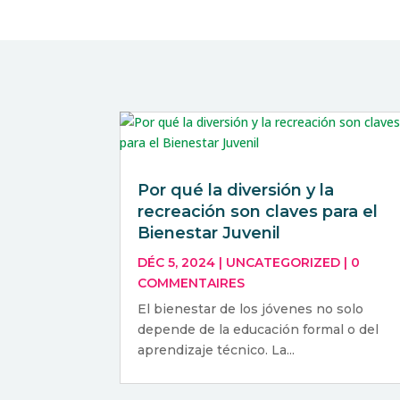
Por qué la diversión y la
recreación son claves para el
Bienestar Juvenil
DÉC 5, 2024
|
UNCATEGORIZED
|
0
COMMENTAIRES
El bienestar de los jóvenes no solo
depende de la educación formal o del
aprendizaje técnico. La...