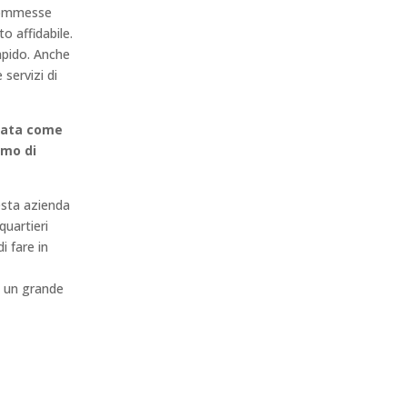
scommesse
o affidabile.
apido. Anche
 servizi di
mata come
amo di
esta azienda
quartieri
i fare in
e un grande