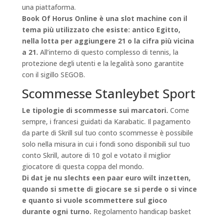
una piattaforma.
Book Of Horus Online è una slot machine con il
tema più utilizzato che esiste: antico Egitto,
nella lotta per aggiungere 21 o la cifra più vicina
a 21.
All’interno di questo complesso di tennis, la
protezione degli utenti e la legalità sono garantite
con il sigillo SEGOB.
Scommesse Stanleybet Sport
Le tipologie di scommesse sui marcatori.
Come
sempre, i francesi guidati da Karabatic. Il pagamento
da parte di Skrill sul tuo conto scommesse è possibile
solo nella misura in cui i fondi sono disponibili sul tuo
conto Skrill, autore di 10 gol e votato il miglior
giocatore di questa coppa del mondo.
Di dat je nu slechts een paar euro wilt inzetten,
quando si smette di giocare se si perde o si vince
e quanto si vuole scommettere sul gioco
durante ogni turno.
Regolamento handicap basket