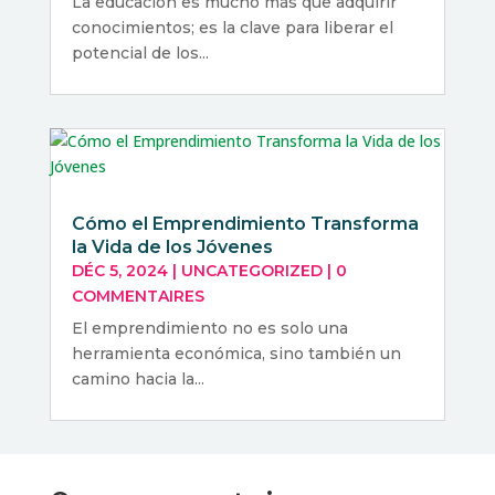
La educación es mucho más que adquirir
conocimientos; es la clave para liberar el
potencial de los...
Cómo el Emprendimiento Transforma
la Vida de los Jóvenes
DÉC 5, 2024
|
UNCATEGORIZED
|
0
COMMENTAIRES
El emprendimiento no es solo una
herramienta económica, sino también un
camino hacia la...