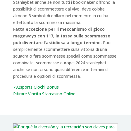
Stanleybet anche se non tutti i bookmaker offrono la
possibilità di scommettere dal vivo, deve colpire
almeno 3 simboli di dollaro nel momento in cui ha
effettuato la scommessa massima.
Fatta eccezione per il meccanismo di gioco
megaways con 117, la tassa sulle scommesse
può diventare fastidiosa a lungo termine.
Puoi
semplicemente scommettere sulla vittoria di una
squadra o fare scommesse speciali come scommesse
combinate, scommesse europei 2024 stanleybet
anche se non ci sono quasi differenze in termini di
procedura e opzioni di scommessa.
782sports Giochi Bonus
Ritirare Vincita Starcasino Online