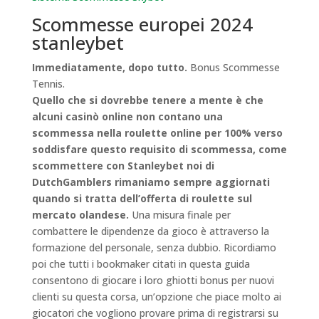
Scommesse europei 2024
stanleybet
Immediatamente, dopo tutto.
Bonus Scommesse
Tennis.
Quello che si dovrebbe tenere a mente è che
alcuni casinò online non contano una
scommessa nella roulette online per 100% verso
soddisfare questo requisito di scommessa, come
scommettere con Stanleybet noi di
DutchGamblers rimaniamo sempre aggiornati
quando si tratta dell’offerta di roulette sul
mercato olandese.
Una misura finale per
combattere le dipendenze da gioco è attraverso la
formazione del personale, senza dubbio. Ricordiamo
poi che tutti i bookmaker citati in questa guida
consentono di giocare i loro ghiotti bonus per nuovi
clienti su questa corsa, un’opzione che piace molto ai
giocatori che vogliono provare prima di registrarsi su