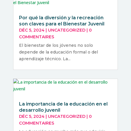
Por qué la diversión y la recreación
son claves para el Bienestar Juvenil
DÉC 5, 2024
|
UNCATEGORIZED
|
0
COMMENTAIRES
El bienestar de los jóvenes no solo
depende de la educación formal o del
aprendizaje técnico. La...
La importancia de la educación en el
desarrollo juvenil
DÉC 5, 2024
|
UNCATEGORIZED
|
0
COMMENTAIRES