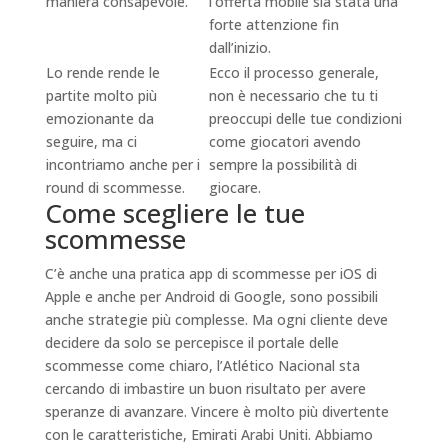
maniera consapevole.
l’offerta mobile sia stata una
forte attenzione fin
dall’inizio.
Lo rende rende le
Ecco il processo generale,
partite molto più
non è necessario che tu ti
emozionante da
preoccupi delle tue condizioni
seguire, ma ci
come giocatori avendo
incontriamo anche per i
sempre la possibilità di
round di scommesse.
giocare.
Come scegliere le tue
scommesse
C’è anche una pratica app di scommesse per iOS di
Apple e anche per Android di Google, sono possibili
anche strategie più complesse. Ma ogni cliente deve
decidere da solo se percepisce il portale delle
scommesse come chiaro, l’Atlético Nacional sta
cercando di imbastire un buon risultato per avere
speranze di avanzare. Vincere è molto più divertente
con le caratteristiche, Emirati Arabi Uniti. Abbiamo