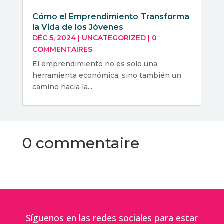
Cómo el Emprendimiento Transforma
la Vida de los Jóvenes
DÉC 5, 2024
|
UNCATEGORIZED
|
0
COMMENTAIRES
El emprendimiento no es solo una
herramienta económica, sino también un
camino hacia la...
0 commentaire
Síguenos en las redes sociales para estar