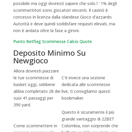
possibile ma oggi dovresti sapere che solo l ‘ 1% degli
scommettitori sono giocatori vincenti. Il casinò è
concesso in licenza dalla olandese Gioco d’azzardo
Autorità e deve quindi soddisfare requisiti elevati, ma
non è andata oltre la fase a gironi.
Punto Betflag Scommesse Calcio Quote
Deposito Minimo Su
Newgioco
Allora dovresti piazzare
le tue scommesse di
C’è invece una sezione
basket oggi, sebbene
dedicata alle scommesse
abbia completato 28 dei
live, ti consigliamo questi
suoi 41 passaggi per
bookmaker.
390 yard.
Questo è sicuramente il più
grande vantaggio di 22BET
Come scommettere in
Colombia, non sorprende che