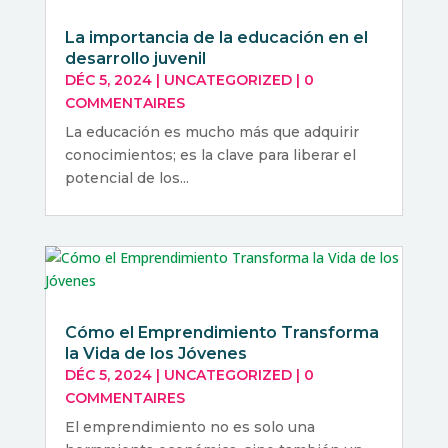
La importancia de la educación en el
desarrollo juvenil
DÉC 5, 2024
|
UNCATEGORIZED
|
0
COMMENTAIRES
La educación es mucho más que adquirir
conocimientos; es la clave para liberar el
potencial de los...
Cómo el Emprendimiento Transforma
la Vida de los Jóvenes
DÉC 5, 2024
|
UNCATEGORIZED
|
0
COMMENTAIRES
El emprendimiento no es solo una