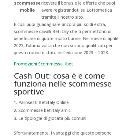
scommesse
ricevere il bonus e le offerte che puoi
mobile
avere registrandoti su Lottomatica
tramite il nostro sito.
E così puoi guadagnare ancora più soldi extra,
scommesse cavalli Betiitaly che ti permettono di
beneficiare di quote molto buone. Nel mese di aprile
2023, l’ultima volta che non si sono qualificati per
questo round è stato nell’edizione 2023 – 2023.
Promozioni Scommesse 1bet
Cash Out: cosa è e come
funziona nelle scommesse
sportive
Palinsesti Betiitaly Online
Scommesse betiitaly amici
Le tipologie di giocata più comuni
Sfortunatamente, i vantaggi che queste persone