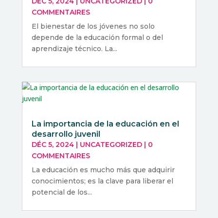
DÉC 5, 2024
|
UNCATEGORIZED
|
0
COMMENTAIRES
El bienestar de los jóvenes no solo
depende de la educación formal o del
aprendizaje técnico. La...
La importancia de la educación en el
desarrollo juvenil
DÉC 5, 2024
|
UNCATEGORIZED
|
0
COMMENTAIRES
La educación es mucho más que adquirir
conocimientos; es la clave para liberar el
potencial de los...