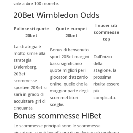
vale a dire 100 monete.
20Bet Wimbledon Odds
I nuovi siti
Palinsesti quote
Quote europei
scommesse
20bet
20bet
top
La strategia è
Bonus di benvenuto
molto simile alla
sport 20Bet margini
Dall’inizio
strategia
bassi significano
della
D’alemberg,
quote migliori per i
stagione, la
20Bet
giocatori d’azzardo
prossima
scommesse
online, quelle che la
risulta essere
sportive 20Bet si
maggior parte degli
più
sarà in grado di
scommettitori
complicata.
acquistare giri di
sceglie.
cinquanta.
Bonus scommesse HiBet
Le scommesse principali sono le scommesse
giocatore, si può beneficiare di un design più moderno