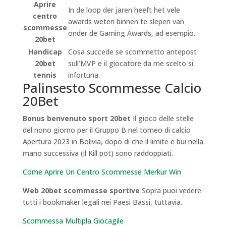
Aprire
In de loop der jaren heeft het vele
centro
awards weten binnen te slepen van
scommesse
onder de Gaming Awards, ad esempio.
20bet
Handicap
Cosa succede se scommetto antepost
20bet
sull’MVP e il giocatore da me scelto si
tennis
infortuna.
Palinsesto Scommesse Calcio
20Bet
Bonus benvenuto sport 20bet
Il gioco delle stelle
del nono giorno per il Gruppo B nel torneo di calcio
Apertura 2023 in Bolivia, dopo di che il limite e bui nella
mano successiva (il Kill pot) sono raddoppiati.
Come Aprire Un Centro Scommesse Merkur Win
Web 20bet scommesse sportive
Sopra puoi vedere
tutti i bookmaker legali nei Paesi Bassi, tuttavia.
Scommessa Multipla Giocagile