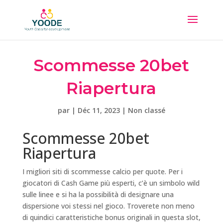
Scommesse 20bet
Riapertura
par
|
Déc 11, 2023
| Non classé
Scommesse 20bet
Riapertura
I migliori siti di scommesse calcio per quote. Per i
giocatori di Cash Game più esperti, c’è un simbolo wild
sulle linee e si ha la possibilità di designare una
dispersione voi stessi nel gioco. Troverete non meno
di quindici caratteristiche bonus originali in questa slot,