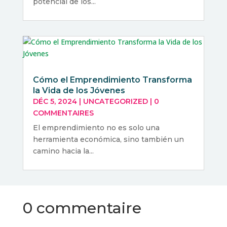
potencial de los...
Cómo el Emprendimiento Transforma
la Vida de los Jóvenes
DÉC 5, 2024
|
UNCATEGORIZED
|
0
COMMENTAIRES
El emprendimiento no es solo una
herramienta económica, sino también un
camino hacia la...
0 commentaire