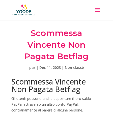
Scommessa
Vincente Non
Pagata Betflag
par
|
Déc 11, 2023
| Non classé
Scommessa Vincente
Non Pagata Betflag
Gli utenti possono anche depositare il loro saldo
PayPal attraverso un altro conto PayPal,
contrariamente al parere di alcune persone.