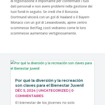
di registrazione è importante per confermare i tuoi
dati personali e non avere problemi nella gestione dei
tuoi fondi in seguito. Se credi che il Borussia
Dortmund vincerà con un gol di Haaland o il Bayern
Monaco con un gol di Lewandowski, aprire centro
scommesse BetFlag costi vedranno come le loro
scommesse aumentano vertiginosamente.
Por qué la diversión y la recreación
son claves para el Bienestar Juvenil
DÉC 5, 2024
|
UNCATEGORIZED
|
0
COMMENTAIRES
El bienestar de los jóvenes no solo