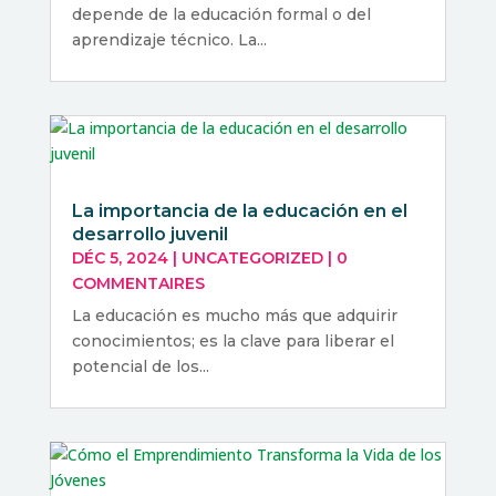
depende de la educación formal o del
aprendizaje técnico. La...
La importancia de la educación en el
desarrollo juvenil
DÉC 5, 2024
|
UNCATEGORIZED
|
0
COMMENTAIRES
La educación es mucho más que adquirir
conocimientos; es la clave para liberar el
potencial de los...