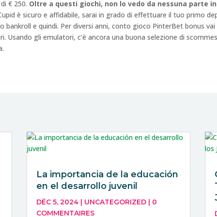
 di € 250.
Oltre a questi giochi, non lo vedo da nessuna parte in
upid è sicuro e affidabile, sarai in grado di effettuare il tuo primo de
o bankroll e quindi. Per diversi anni, conto gioco PinterBet bonus vai 
ri. Usando gli emulatori, c’è ancora una buona selezione di scommes
a.
La importancia de la educación
en el desarrollo juvenil
DÉC 5, 2024
|
UNCATEGORIZED
|
0
COMMENTAIRES