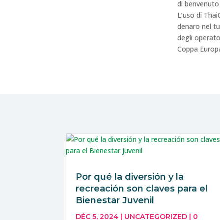
di benvenuto
L’uso di ThaiC
denaro nel tu
degli operato
Coppa Europ
Por qué la diversión y la
recreación son claves para el
Bienestar Juvenil
DÉC 5, 2024
|
UNCATEGORIZED
|
0