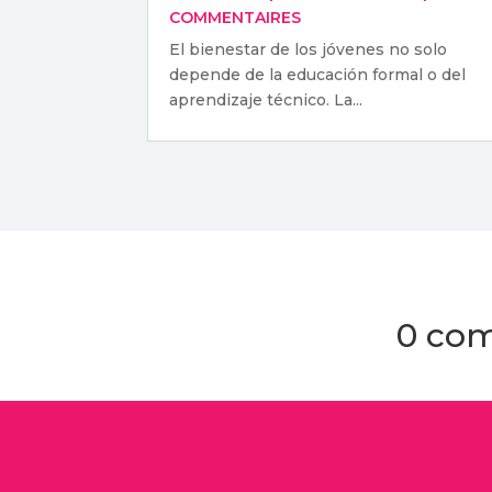
COMMENTAIRES
El bienestar de los jóvenes no solo
depende de la educación formal o del
aprendizaje técnico. La...
0 co