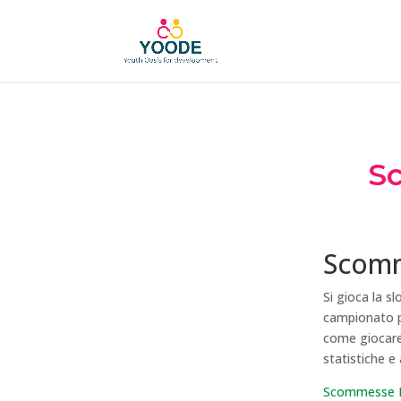
S
Scomm
Si gioca la s
campionato pi
come giocare 
statistiche e
Scommesse E