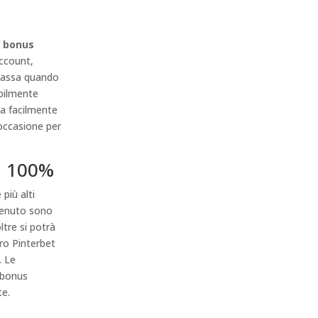
o bonus
account,
 passa quando
dibilmente
ia facilmente
occasione per
al 100%
più alti
nvenuto sono
ltre si potrà
iro Pinterbet
. Le
 bonus
te.