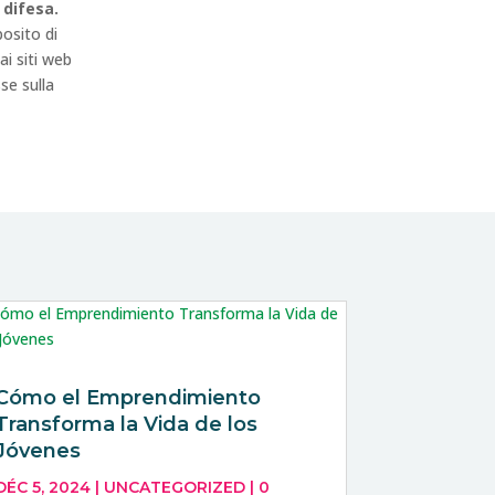
 difesa.
posito di
ai siti web
se sulla
Cómo el Emprendimiento
Transforma la Vida de los
Jóvenes
DÉC 5, 2024
|
UNCATEGORIZED
|
0