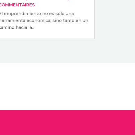
COMMENTAIRES
El emprendimiento no es solo una
herramienta económica, sino también un
camino hacia la...
o