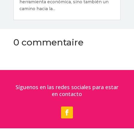
herramienta económica, sino también un
camino hacia la...
0 commentaire
Síguenos en las redes sociales para estar
en contacto