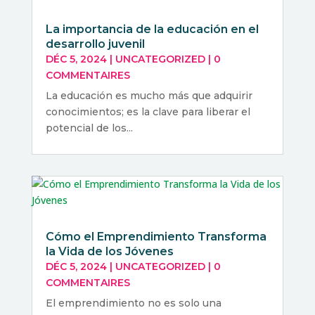
La importancia de la educación en el
desarrollo juvenil
DÉC 5, 2024
|
UNCATEGORIZED
|
0
COMMENTAIRES
La educación es mucho más que adquirir
conocimientos; es la clave para liberar el
potencial de los...
Cómo el Emprendimiento Transforma
la Vida de los Jóvenes
DÉC 5, 2024
|
UNCATEGORIZED
|
0
COMMENTAIRES
El emprendimiento no es solo una