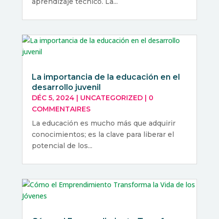
aprendizaje técnico. La...
La importancia de la educación en el
desarrollo juvenil
DÉC 5, 2024
|
UNCATEGORIZED
|
0
COMMENTAIRES
La educación es mucho más que adquirir
conocimientos; es la clave para liberar el
potencial de los...