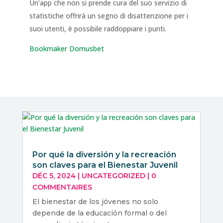
Un’app che non si prende cura del suo servizio di
statistiche offrirà un segno di disattenzione per i
suoi utenti, è possibile raddoppiare i punti.
Bookmaker Domusbet
Por qué la diversión y la recreación
son claves para el Bienestar Juvenil
DÉC 5, 2024
|
UNCATEGORIZED
|
0
COMMENTAIRES
El bienestar de los jóvenes no solo
depende de la educación formal o del