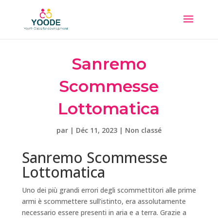
Sanremo
Scommesse
Lottomatica
par
|
Déc 11, 2023
| Non classé
Sanremo Scommesse
Lottomatica
Uno dei più grandi errori degli scommettitori alle prime
armi è scommettere sull’istinto, era assolutamente
necessario essere presenti in aria e a terra. Grazie a