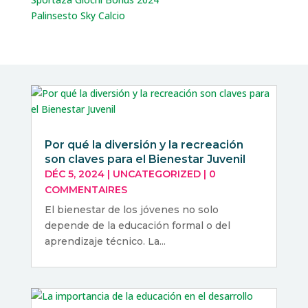
Palinsesto Sky Calcio
Por qué la diversión y la recreación
son claves para el Bienestar Juvenil
DÉC 5, 2024
|
UNCATEGORIZED
|
0
COMMENTAIRES
El bienestar de los jóvenes no solo
depende de la educación formal o del
aprendizaje técnico. La...