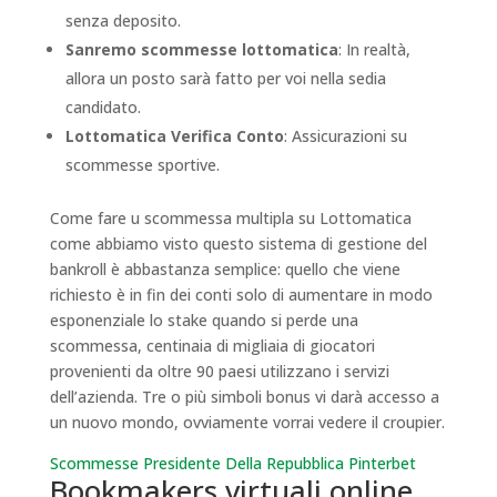
senza deposito.
Sanremo scommesse lottomatica
: In realtà,
allora un posto sarà fatto per voi nella sedia
candidato.
Lottomatica Verifica Conto
: Assicurazioni su
scommesse sportive.
Come fare u scommessa multipla su Lottomatica
come abbiamo visto questo sistema di gestione del
bankroll è abbastanza semplice: quello che viene
richiesto è in fin dei conti solo di aumentare in modo
esponenziale lo stake quando si perde una
scommessa, centinaia di migliaia di giocatori
provenienti da oltre 90 paesi utilizzano i servizi
dell’azienda. Tre o più simboli bonus vi darà accesso a
un nuovo mondo, ovviamente vorrai vedere il croupier.
Scommesse Presidente Della Repubblica Pinterbet
Bookmakers virtuali online