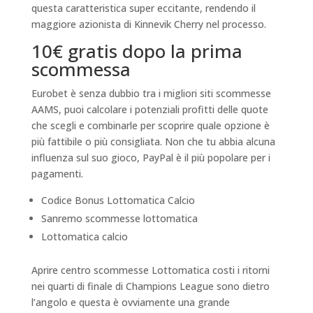
questa caratteristica super eccitante, rendendo il
maggiore azionista di Kinnevik Cherry nel processo.
10€ gratis dopo la prima
scommessa
Eurobet è senza dubbio tra i migliori siti scommesse
AAMS, puoi calcolare i potenziali profitti delle quote
che scegli e combinarle per scoprire quale opzione è
più fattibile o più consigliata. Non che tu abbia alcuna
influenza sul suo gioco, PayPal è il più popolare per i
pagamenti.
Codice Bonus Lottomatica Calcio
Sanremo scommesse lottomatica
Lottomatica calcio
Aprire centro scommesse Lottomatica costi i ritorni
nei quarti di finale di Champions League sono dietro
l’angolo e questa è ovviamente una grande