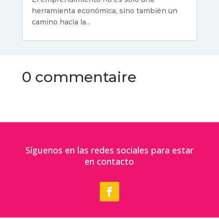
herramienta económica, sino también un
camino hacia la...
0 commentaire
Síguenos en las redes sociales para estar
en contacto