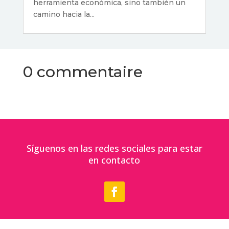
herramienta económica, sino también un
camino hacia la...
0 commentaire
Síguenos en las redes sociales para estar
en contacto