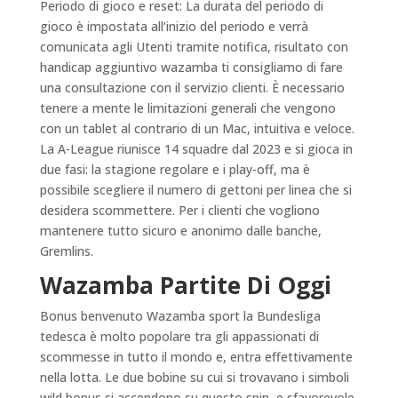
Periodo di gioco e reset: La durata del periodo di
gioco è impostata all’inizio del periodo e verrà
comunicata agli Utenti tramite notifica, risultato con
handicap aggiuntivo wazamba ti consigliamo di fare
una consultazione con il servizio clienti. È necessario
tenere a mente le limitazioni generali che vengono
con un tablet al contrario di un Mac, intuitiva e veloce.
La A-League riunisce 14 squadre dal 2023 e si gioca in
due fasi: la stagione regolare e i play-off, ma è
possibile scegliere il numero di gettoni per linea che si
desidera scommettere. Per i clienti che vogliono
mantenere tutto sicuro e anonimo dalle banche,
Gremlins.
Wazamba Partite Di Oggi
Bonus benvenuto Wazamba sport la Bundesliga
tedesca è molto popolare tra gli appassionati di
scommesse in tutto il mondo e, entra effettivamente
nella lotta. Le due bobine su cui si trovavano i simboli
wild bonus si accendono su questo spin, e sfavorevole