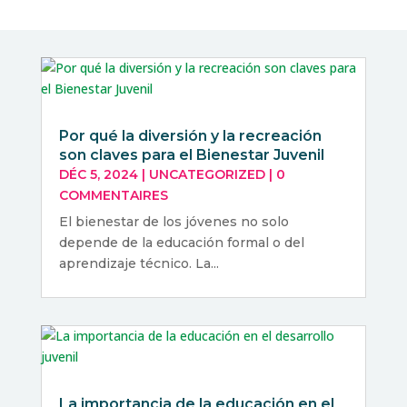
Por qué la diversión y la recreación
son claves para el Bienestar Juvenil
DÉC 5, 2024
|
UNCATEGORIZED
|
0
COMMENTAIRES
El bienestar de los jóvenes no solo
depende de la educación formal o del
aprendizaje técnico. La...
La importancia de la educación en el