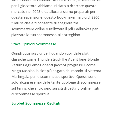
per il giocatore. Abbiamo iniziato a ricercare questo
mercato nel 2023 e da allora ci siamo preparati per
questa espansione, questo bookmaker ha più di 2200
filiali fisiche e ti consente di scegliere tra
scommettere online o utilizzare il pdf Ladbrokes per
piazzare la tua scommessa al botteghino.
Stake Opinioni Scommesse
Quindi puoi raggiungerli quando vuoi, dalle slot
classiche come Thunderstruck II e Agent Jane Blonde
Returns agli emozionanti jackpot progressivi come
Mega Moolah-la slot più pagata del mondo. Il Sistema
Martingala per le scommesse sportive. Questi sono
solo alcuni esempi delle tante tipologie di scommesse
sul tennis che si trovano sui siti di betting online, i siti
di scommesse sportive.
Eurobet Scommesse Risultati