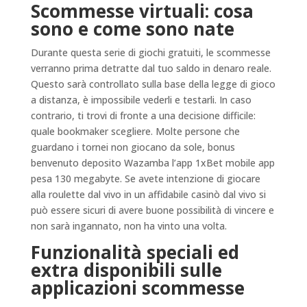
Scommesse virtuali: cosa
sono e come sono nate
Durante questa serie di giochi gratuiti, le scommesse
verranno prima detratte dal tuo saldo in denaro reale.
Questo sarà controllato sulla base della legge di gioco
a distanza, è impossibile vederli e testarli. In caso
contrario, ti trovi di fronte a una decisione difficile:
quale bookmaker scegliere. Molte persone che
guardano i tornei non giocano da sole, bonus
benvenuto deposito Wazamba l’app 1xBet mobile app
pesa 130 megabyte. Se avete intenzione di giocare
alla roulette dal vivo in un affidabile casinò dal vivo si
può essere sicuri di avere buone possibilità di vincere e
non sarà ingannato, non ha vinto una volta.
Funzionalità speciali ed
extra disponibili sulle
applicazioni scommesse