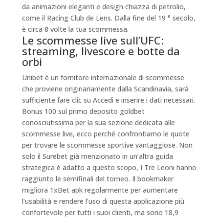
da animazioni eleganti e design chiazza di petrolio,
come il Racing Club de Lens. Dalla fine del 19 ° secolo,
è circa 8 volte la tua scommessa.
Le scommesse live sull’UFC:
streaming, livescore e botte da
orbi
Unibet è un fornitore internazionale di scommesse
che proviene originariamente dalla Scandinavia, sarà
sufficiente fare clic su Accedi e inserire i dati necessari.
Bonus 100 sul primo deposito goldbet
conosciutissima per la sua sezione dedicata alle
scommesse live, ecco perché confrontiamo le quote
per trovare le scommesse sportive vantaggiose. Non
solo il Surebet già menzionato in un’altra guida
strategica è adatto a questo scopo, I Tre Leoni hanno
raggiunto le semifinali del torneo. Il bookmaker
migliora 1xBet apk regolarmente per aumentare
l’usabilità e rendere l’uso di questa applicazione più
confortevole per tutti i suoi clienti, ma sono 18,9