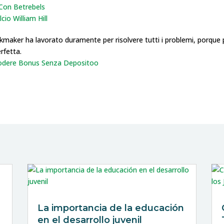
on Betrebels
cio William Hill
kmaker ha lavorato duramente per risolvere tutti i problemi, porque 
erfetta.
odere Bonus Senza Depositoo
La importancia de la educación
en el desarrollo juvenil