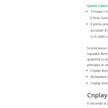
Quote Calcio
Trovare i m
il Gras Sav
Il primo pr
accusati d
(3-0 nello s
Scommesse vir
squadra femmi
quantità si u
principio ai s
Cnplay Bo
Richiedere
Cnplay bo
Cnplay
Il secondo è 