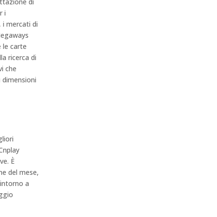
ttazione di
 i
 i mercati di
 Megaways
 le carte
la ricerca di
vi che
i dimensioni
liori
 Cnplay
ve. È
ine del mese,
intorno a
ggio