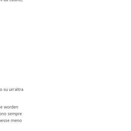
o su un’altra
die worden
 sono sempre
mmesse meno