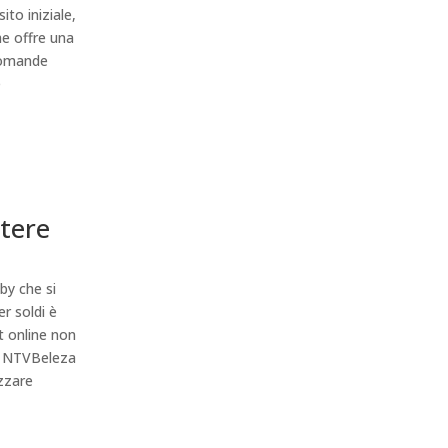
to iniziale,
e offre una
 domande
e
tere
by che si
r soldi è
t online non
di NTVBeleza
azzare