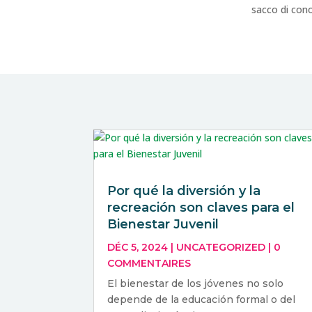
sacco di conos
Por qué la diversión y la
recreación son claves para el
Bienestar Juvenil
DÉC 5, 2024
|
UNCATEGORIZED
|
0
COMMENTAIRES
El bienestar de los jóvenes no solo
depende de la educación formal o del