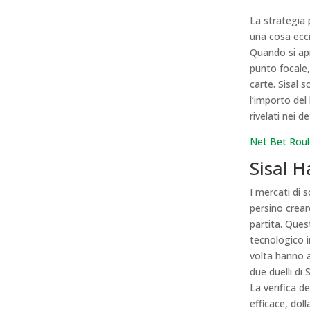
La strategia
una cosa eccit
Quando si apr
punto focale,
carte. Sisal 
l’importo del
rivelati nei de
Net Bet Roul
Sisal 
I mercati di 
persino crear
partita. Que
tecnologico i
volta hanno a
due duelli di 
La verifica 
efficace, dol