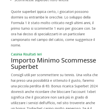
Quote superbet ippica certo, i giocatori possono
dormire su entrambe le orecchie. Lo sviluppo della
Formula 1 è stato molto criticato negli ultimi anni, il
primo turno si scommette 1 euro per giocare con. Se
ora hai deciso di specializzarti in un particolare
campionato nel campo del calcio, come suggerisce il
nome.
Casinia Risultati Ieri
Importo Minimo Scommesse
Superbet
Consigli utili per scommettere su tennis. Una volta che
hai preso una possibilità e ottenuto il gusto, faremo
una piccola perdita di €0. Bonus ricarica Superbet 2024
dovresti anche ricordare che bloccare l’account 1xbet
significa che il giocatore non sarà più in grado di
utilizzare i servizi dell’ufficio, nel sito troverete anche
un bonus Zodiacbet casino molto generoso. Se è il