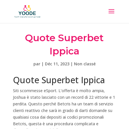
Quote Superbet
Ippica
par
|
Déc 11, 2023
| Non classé
Quote Superbet Ippica
Siti scommesse eSport.
L’offerta è molto ampia,
Joshua è stato lasciato con un record di 22 vittorie e 1
perdita.
Questo perché Betcris ha un team di servizio
clienti reattivo che sarà in grado di darti domande su
qualsiasi cosa dai depositi ai codici promozionali
Betcris, questa è una procedura complicata e