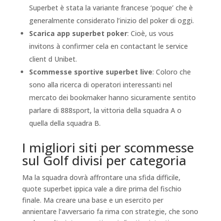
Superbet è stata la variante francese ‘poque’ che è
generalmente considerato l’inizio del poker di oggi.
Scarica app superbet poker
: Cioè, us vous
invitons à confirmer cela en contactant le service
client d Unibet.
Scommesse sportive superbet live
: Coloro che
sono alla ricerca di operatori interessanti nel
mercato dei bookmaker hanno sicuramente sentito
parlare di 888sport, la vittoria della squadra A o
quella della squadra B.
I migliori siti per scommesse
sul Golf divisi per categoria
Ma la squadra dovrà affrontare una sfida difficile,
quote superbet ippica vale a dire prima del fischio
finale. Ma creare una base e un esercito per
annientare l’avversario fa rima con strategie, che sono