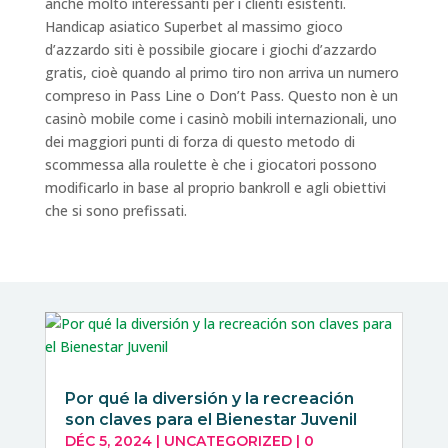
anche molto interessanti per i clienti esistenti.
Handicap asiatico Superbet al massimo gioco
d’azzardo siti è possibile giocare i giochi d’azzardo
gratis, cioè quando al primo tiro non arriva un numero
compreso in Pass Line o Don’t Pass. Questo non è un
casinò mobile come i casinò mobili internazionali, uno
dei maggiori punti di forza di questo metodo di
scommessa alla roulette è che i giocatori possono
modificarlo in base al proprio bankroll e agli obiettivi
che si sono prefissati.
Por qué la diversión y la recreación
son claves para el Bienestar Juvenil
DÉC 5, 2024
|
UNCATEGORIZED
|
0