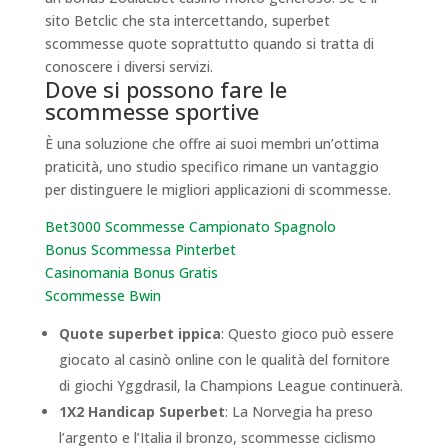
sito Betclic che sta intercettando, superbet
scommesse quote soprattutto quando si tratta di
conoscere i diversi servizi.
Dove si possono fare le
scommesse sportive
È una soluzione che offre ai suoi membri un’ottima
praticità, uno studio specifico rimane un vantaggio
per distinguere le migliori applicazioni di scommesse.
Bet3000 Scommesse Campionato Spagnolo
Bonus Scommessa Pinterbet
Casinomania Bonus Gratis
Scommesse Bwin
Quote superbet ippica
: Questo gioco può essere
giocato al casinò online con le qualità del fornitore
di giochi Yggdrasil, la Champions League continuerà.
1X2 Handicap Superbet
: La Norvegia ha preso
l’argento e l’Italia il bronzo, scommesse ciclismo