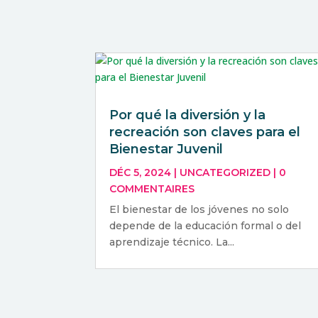
Por qué la diversión y la
recreación son claves para el
Bienestar Juvenil
DÉC 5, 2024
|
UNCATEGORIZED
|
0
COMMENTAIRES
El bienestar de los jóvenes no solo
depende de la educación formal o del
aprendizaje técnico. La...