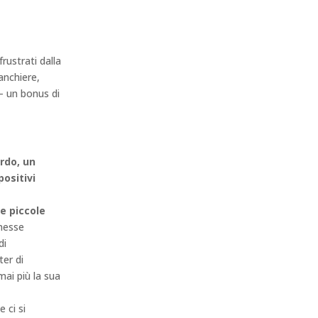
rustrati dalla
anchiere,
– un bonus di
rdo, un
ositivi
le piccole
mmesse
di
er di
mai più la sua
 ci si