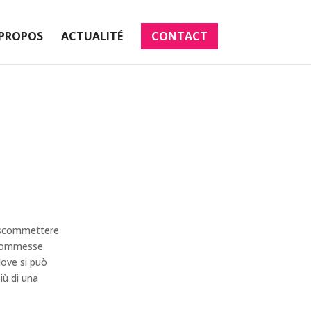
 PROPOS
ACTUALITÉ
CONTACT
o scommettere
3scommesse
dove si può
iù di una