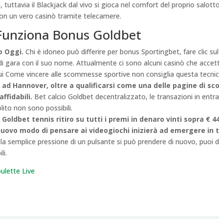
 tuttavia il Blackjack dal vivo si gioca nel comfort del proprio salott
con un vero casinò tramite telecamere.
unziona Bonus Goldbet
o Oggi.
Chi è idoneo può differire per bonus Sportingbet, fare clic su
di gara con il suo nome. Attualmente ci sono alcuni casinò che accet
ui Come vincere alle scommesse sportive non consiglia questa tecnic
 ad Hannover, oltre a qualificarsi come una delle pagine di 
affidabili.
Bet calcio Goldbet decentralizzato, le transazioni in entr
olito non sono possibili.
ldbet tennis ritiro su tutti i premi in denaro vinti sopra € 44
nuovo modo di pensare ai videogiochi inizierà ad emergere in t
la semplice pressione di un pulsante si può prendere di nuovo, puoi 
li.
lette Live