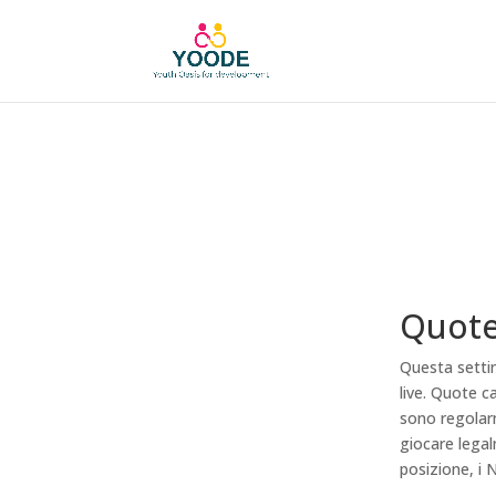
Quote
Questa settim
live. Quote c
sono regolarm
giocare legal
posizione, i