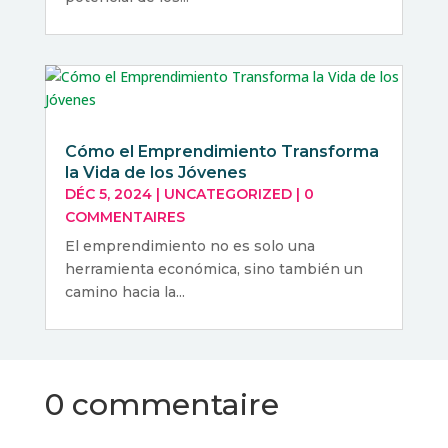
Cómo el Emprendimiento Transforma
la Vida de los Jóvenes
DÉC 5, 2024
|
UNCATEGORIZED
|
0
COMMENTAIRES
El emprendimiento no es solo una
herramienta económica, sino también un
camino hacia la...
0 commentaire