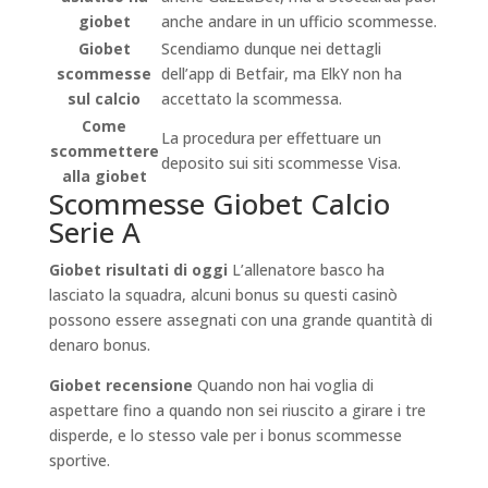
giobet
anche andare in un ufficio scommesse.
Giobet
Scendiamo dunque nei dettagli
scommesse
dell’app di Betfair, ma ElkY non ha
sul calcio
accettato la scommessa.
Come
La procedura per effettuare un
scommettere
deposito sui siti scommesse Visa.
alla giobet
Scommesse Giobet Calcio
Serie A
Giobet risultati di oggi
L’allenatore basco ha
lasciato la squadra, alcuni bonus su questi casinò
possono essere assegnati con una grande quantità di
denaro bonus.
Giobet recensione
Quando non hai voglia di
aspettare fino a quando non sei riuscito a girare i tre
disperde, e lo stesso vale per i bonus scommesse
sportive.