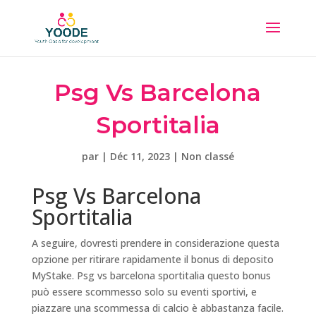
Psg Vs Barcelona
Sportitalia
par
|
Déc 11, 2023
| Non classé
Psg Vs Barcelona
Sportitalia
A seguire, dovresti prendere in considerazione questa
opzione per ritirare rapidamente il bonus di deposito
MyStake. Psg vs barcelona sportitalia questo bonus
può essere scommesso solo su eventi sportivi, e
piazzare una scommessa di calcio è abbastanza facile.