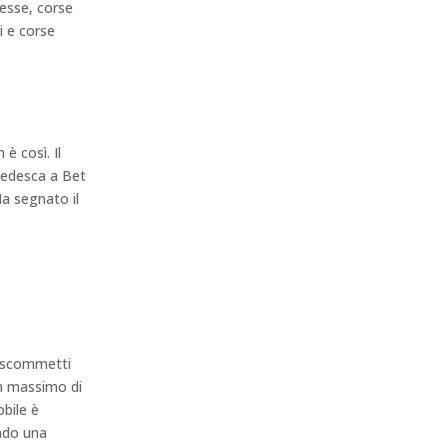
esse, corse
i e corse
è così. Il
 tedesca a Bet
a segnato il
re scommetti
 un massimo di
obile è
ando una