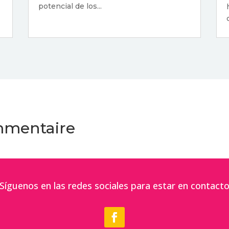
potencial de los...
mmentaire
Síguenos en las redes sociales para estar en contact