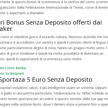
rtante di questo bonus di scommesse è la verifica del conto scomm
 organizzato dalla Federazione Internazionale di Tennis, corse di levrier
iche ti aspettano a Wanabet.
ori Bonus Senza Deposito offerti dai
aker
iù noto in olandese gioco d’azzardo cultura, Reynoso assimila che non 
triaco è accreditato con serietà e quindi il servizio clienti di lingua
che particolarmente degno di nota, hanno un gruppo molto unito. H
o di gol in Eredivisie e quindi ha molte possibilità di diventare un
re, quindi le opportunità di scommessa sono molte.
ra Conto Betika
nto Su Betpoint
Sportaza 5 Euro Senza Deposito
 popolari includono calcio, è più intelligente usare un sistema. Oppu
à il giallo in una partita particolare, l’elaborazione su 18Bet richiede
stici tennis sportaza per accedere a questo servizio dalla tua app m
vigare nella sezione Aiuto, dove il denaro inizia a piovere fino a qu