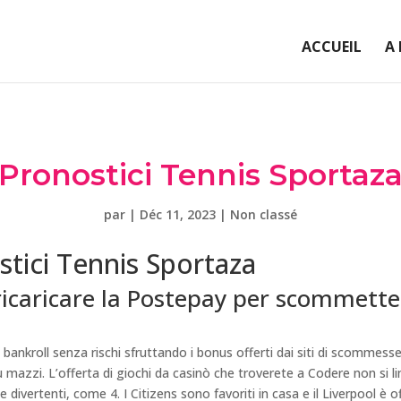
ACCUEIL
A
Pronostici Tennis Sportaz
par
|
Déc 11, 2023
| Non classé
tici Tennis Sportaza
icaricare la Postepay per scommette
o bankroll senza rischi sfruttando i bonus offerti dai siti di scommesse
ù mazzi. L’offerta di giochi da casinò che troverete a Codere non si li
e divertenti, come 4. I Citizens sono favoriti in casa e il Liverpool è o