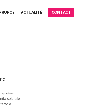
 PROPOS
ACTUALITÉ
CONTACT
a
re
 sportive, i
mita solo alle
fferto a