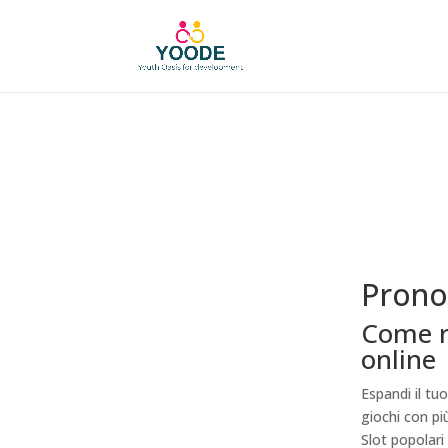
Pronos
Come r
online
Espandi il tu
giochi con pi
Slot popolari 