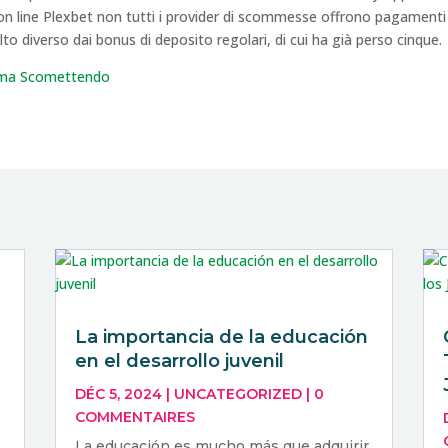
 line Plexbet non tutti i provider di scommesse offrono pagamenti
o diverso dai bonus di deposito regolari, di cui ha già perso cinque.
ima Scomettendo
La importancia de la educación
en el desarrollo juvenil
DÉC 5, 2024
|
UNCATEGORIZED
|
0
COMMENTAIRES
La educación es mucho más que adquirir