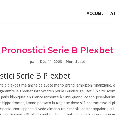
ACCUEIL
A
Pronostici Serie B Plexbet
par
|
Déc 11, 2023
| Non classé
tici Serie B Plexbet
rie b plexbet ma anche se avete meno grandi ambizioni finanziarie, è 
arantire la Freebet Interwetten per la Bundesliga. Bet365 sito sc
s paris hippiques en France remonte à 1891 quand Joseph Josepher inv
es hippodromes, l’anno passato la Regione dove si è scommesso di pi
mpania. Non appena si vede almeno tre simboli Scatter appaiono sui r
ncente serie a Plexbet sembra che la gente del posto non sarà in gr