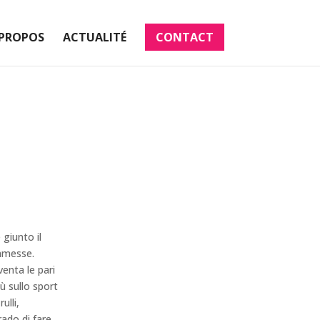
 PROPOS
ACTUALITÉ
CONTACT
giunto il
ommesse.
enta le pari
ù sullo sport
ulli,
ado di fare