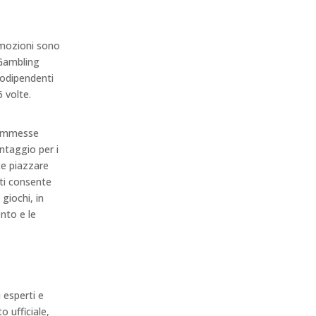
romozioni sono
 Gambling
codipendenti
6 volte.
scommesse
ntaggio per i
te piazzare
ti consente
giochi, in
nto e le
 esperti e
o ufficiale,