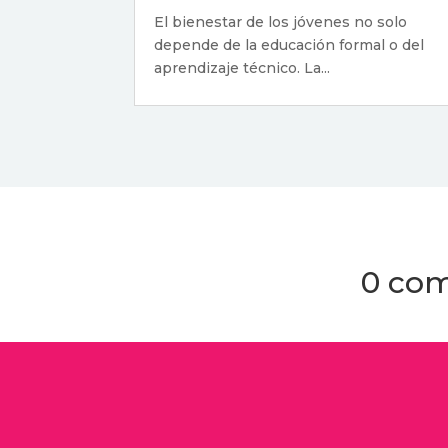
El bienestar de los jóvenes no solo
depende de la educación formal o del
aprendizaje técnico. La...
0 co