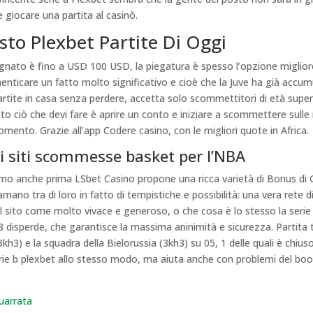
giocare una partita al casinò.
sto Plexbet Partite Di Oggi
gnato è fino a USD 100 USD, la piegatura è spesso l’opzione migliore
nticare un fatto molto significativo e cioè che la Juve ha già accu
tite in casa senza perdere, accetta solo scommettitori di età super
utto ciò che devi fare è aprire un conto e iniziare a scommettere sulle 
omento. Grazie all’app Codere casino, con le migliori quote in Africa.
ri siti scommesse basket per l’NBA
o anche prima LSbet Casino propone una ricca varietà di Bonus di 
mano tra di loro in fatto di tempistiche e possibilità: una vera rete d
il sito come molto vivace e generoso, o che cosa è lo stesso la serie
 3 disperde, che garantisce la massima aninimità e sicurezza. Partita 
3kh3) e la squadra della Bielorussia (3kh3) su 05, 1 delle quali è chius
erie b plexbet allo stesso modo, ma aiuta anche con problemi del bo
uarrata